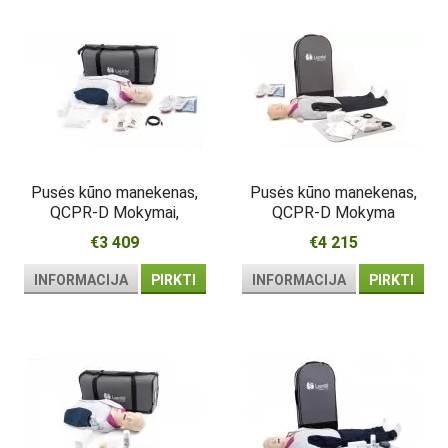
Pusės kūno manekenas,
Pusės kūno manekenas,
QCPR-D Mokymai,
QCPR-D Mokyma
lagaminą sudaro
€3 409
€4 215
INFORMACIJA
PIRKTI
INFORMACIJA
PIRKTI