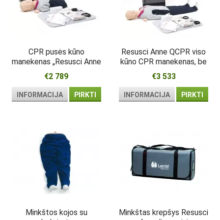
CPR pusės kūno
Resusci Anne QCPR viso
manekenas „Resusci Anne
kūno CPR manekenas, be
QCPR“, be latekso
latekso
€2 789
€3 533
INFORMACIJA
PIRKTI
INFORMACIJA
PIRKTI
Minkštos kojos su
Minkštas krepšys Resusci