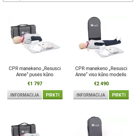
CPR manekeno „Resusci
CPR manekeno „Resusci
Anne“ pusės kūno
Anne“ viso kūno modelis.
modelis. Be latekso
Be latekso
€1 797
€2 490
INFORMACIJA
PIRKTI
INFORMACIJA
PIRKTI