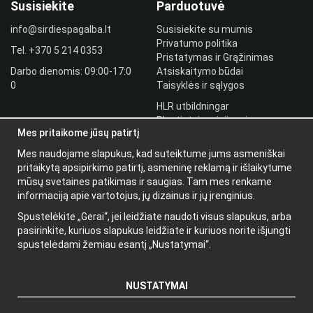
Susisiekite
Parduotuvė
info@sirdiespagalba.lt
Susisiekite su mumis
Privatumo politika
Tel.
+370 5 214 0353
Pristatymas ir Grąžinimas
Darbo dienomis: 09:00-17:0
Atsiskaitymo būdai
0
Taisyklės ir sąlygos
HLR utbildningar
Plantintojo prisijungimas
Mes pritaikome jūsų patirtį
Prisijungti
Mes naudojame slapukus, kad suteiktume jums asmeniškai
Papildoma
pritaikytą apsipirkimo patirtį, asmeninę reklamą ir išlaikytume
informacija
mūsų svetaines patikimas ir saugias. Tam mes renkame
informaciją apie vartotojus, jų dizainus ir jų įrenginius.
Apie mus
Spustelėkite „Gerai“, jei leidžiate naudoti visus slapukus, arba
Naujienlaiškis
pasirinkite, kuriuos slapukus leidžiate ir kuriuos norite išjungti
Apie slapukus
spustelėdami žemiau esantį „Nustatymai“.
NUSTATYMAI