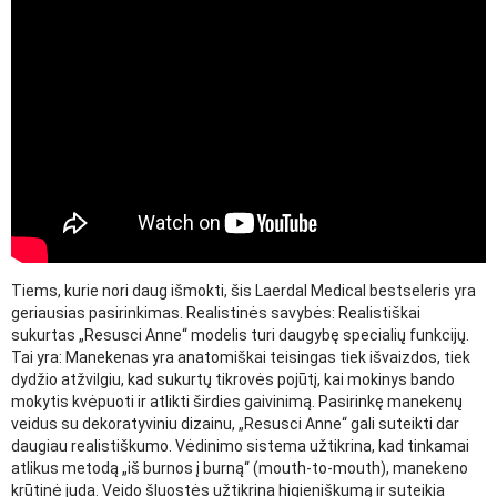
Tiems, kurie nori daug išmokti, šis Laerdal Medical bestseleris yra
geriausias pasirinkimas. Realistinės savybės: Realistiškai
sukurtas „Resusci Anne“ modelis turi daugybę specialių funkcijų.
Tai yra: Manekenas yra anatomiškai teisingas tiek išvaizdos, tiek
dydžio atžvilgiu, kad sukurtų tikrovės pojūtį, kai mokinys bando
mokytis kvėpuoti ir atlikti širdies gaivinimą. Pasirinkę manekenų
veidus su dekoratyviniu dizainu, „Resusci Anne“ gali suteikti dar
daugiau realistiškumo. Vėdinimo sistema užtikrina, kad tinkamai
atlikus metodą „iš burnos į burną“ (mouth-to-mouth), manekeno
krūtinė juda. Veido šluostės užtikrina higieniškumą ir suteikia