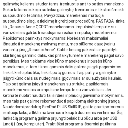
galimybę keliems studentams treniruotis ant to paties manekeno.
Sukurta konstrukcija suteikia galimybę treniruotis ir tiksliai išmokti
suspaudimo techniką. Pavyzdžiui, manekenas matuoja
suspaudimo slėgį, atleidimą ir greitį per
procedūrą. PASTABA: tinka
tik „Resusci Anne QCPR“ manekenams. Impulsinė lemputė su
vamzdeliais gali būti naudojama realiam impulsų modeliavimui.
Papildomos parinktys
mokymams: Norėdami maksimaliai
išnaudoti manekeną mokymų metu, mes siūlome daug įvairių
variantų jūsų „Resusci Anne“. Galite tiesiog pakeisti ar papildyti
skirtingas gaminio dalis, kad pritaikytumėte manekeną pagal savo
poreikius. Mes tiekiame viso kūno manekenus ir pusės kūno
manekenus, o tam tikras gaminio dalis galima įsigyti pagamintas
tiek iš kieto plastiko, tiek iš putų gumos. Taip pat yra galimybė
įsigyti kūno dalis su nudegimais, įpjovimais ar sulaužytais kaulais.
Taip pat galima įsigyti manekenus su striuke, papildomais
manekeno veidais ar impulsine lempute su vamzdeliais. Jei
ketinate nuolat naudoti tai širdies ir plaučių gaivinimo mokymams,
mes taip pat galime rekomenduoti papildomą elektroninę įrangą.
Naudodami produktą SimPad PLUS SkillR IE, galite gauti patarimus
realiuoju laiku, atlikti matavimus ir kaupti duomenis vertinimui. Šią
lanksčią programą galima prijungti belaidžiu būdu arba per USB
jungtį į jūsų kompiuterį. Praktiškai programa išsamiai patikrina