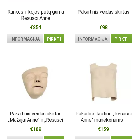
Rankos ir kojos putų guma
Pakaitinis veidas skirtas
Resusci Anne
€854
€98
INFORMACIJA
PIRKTI
INFORMACIJA
PIRKTI
Pakaitinis veidas skirtas
Pakaitinė krūtinė „Resusci
„Mažajai Anne“ ir „Resusci
Anne“ manekenams
Anne“ manekenėms
€189
€159