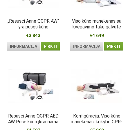
„Resusci Anne QCPR AW“
Viso kūno manekenas su
yra pusės kūno
kvėpavimo takų galvute
manekenas su kvėpavimo
€3 843
€4 649
takų galva
INFORMACIJA
PIRKTI
INFORMACIJA
PIRKTI
Resusci Anne QCPR AED
Konfigūracija: Viso kūno
AW Pusė kūno įkraunama
manekenas, kokybė CPR-
D, Kvėpavimo takų