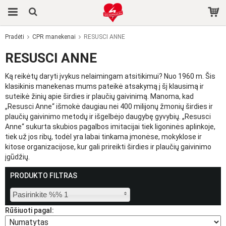
Pradėti
CPR manekenai
RESUSCI ANNE
Produktas buvo įdėtas į jūsų krepšelį
RESUSCI ANNE
Ką reikėtų daryti įvykus nelaimingam atsitikimui? Nuo 1960 m. Šis
klasikinis manekenas mums pateikė atsakymą į šį klausimą ir
suteikė žinių apie širdies ir plaučių gaivinimą. Manoma, kad
„Resusci Anne“ išmokė daugiau nei 400 milijonų žmonių širdies ir
plaučių gaivinimo metodų ir išgelbėjo daugybę gyvybių. „Resusci
Anne“ sukurta skubios pagalbos imitacijai tiek ligoninės aplinkoje,
tiek už jos ribų, todėl yra labai tinkama įmonėse, mokyklose ir
kitose organizacijose, kur gali prireikti širdies ir plaučių gaivinimo
įgūdžių.
PRODUKTO FILTRAS
Pasirinkite %% 1
Rūšiuoti pagal: