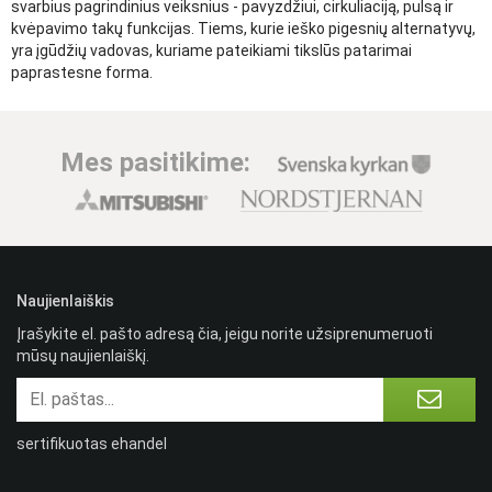
svarbius pagrindinius veiksnius - pavyzdžiui, cirkuliaciją, pulsą ir
kvėpavimo takų funkcijas. Tiems, kurie ieško pigesnių alternatyvų,
yra įgūdžių vadovas, kuriame pateikiami tikslūs patarimai
paprastesne forma.
Mes pasitikime:
Naujienlaiškis
Įrašykite el. pašto adresą čia, jeigu norite užsiprenumeruoti
mūsų naujienlaiškį.
sertifikuotas ehandel