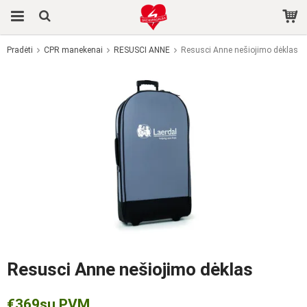
Pradėti
CPR manekenai
RESUSCI ANNE
Resusci Anne nešiojimo dėklas
Produktas buvo įdėtas į jūsų krepšelį
Resusci Anne nešiojimo dėklas
€369
su PVM