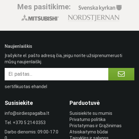
Mes pasitikime:
Naujienlaiškis
Įrašykite el. pašto adresą čia, jeigu norite užsiprenumeruoti
mūsų naujienlaiškį.
sertifikuotas ehandel
Susisiekite
Parduotuvė
info@sirdiespagalba.lt
Susisiekite su mumis
Privatumo politika
Tel.
+370 5 214 0353
Pristatymas ir Grąžinimas
Darbo dienomis: 09:00-17:0
Atsiskaitymo būdai
0
Taisyklės ir sąlygos