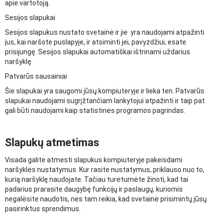
apie vartotoją.
Sesijos slapukai
Sesijos slapukus nustato svetainė ir jie yra naudojami atpažinti
jus, kai naršote puslapyje, ir atsiminti jei, pavyzdžiui, esate
prisijungę. Sesijos slapukai automatiškai ištrinami uždarius
naršyklę.
Patvarūs sausainiai
Šie slapukai yra saugomi jūsų kompiuteryje ir lieka ten. Patvarūs
slapukai naudojami sugrįžtančiam lankytojui atpažinti ir taip pat
gali būti naudojami kaip statistinės programos pagrindas.
Slapukų atmetimas
Visada galite atmesti slapukus kompiuteryje pakeisdami
naršyklės nustatymus. Kur rasite nustatymus, priklauso nuo to,
kurią naršyklę naudojate. Tačiau turėtumėte žinoti, kad tai
padarius prarasite daugybę funkcijų ir paslaugų, kuriomis
negalėsite naudotis, nes tam reikia, kad svetainė prisimintų jūsų
pasirinktus sprendimus.