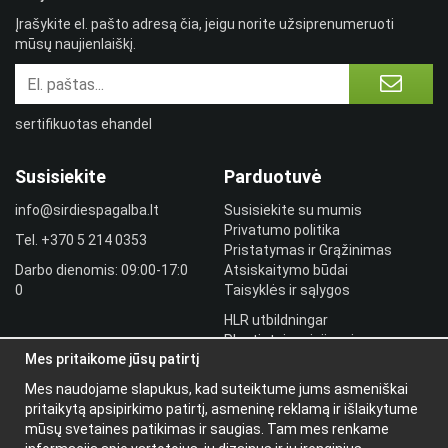
Įrašykite el. pašto adresą čia, jeigu norite užsiprenumeruoti
mūsų naujienlaiškį.
sertifikuotas ehandel
Susisiekite
Parduotuvė
info@sirdiespagalba.lt
Susisiekite su mumis
Privatumo politika
Tel.
+370 5 214 0353
Pristatymas ir Grąžinimas
Darbo dienomis: 09:00-17:0
Atsiskaitymo būdai
0
Taisyklės ir sąlygos
HLR utbildningar
Plantintojo prisijungimas
Mes pritaikome jūsų patirtį
Prisijungti
Mes naudojame slapukus, kad suteiktume jums asmeniškai
Papildoma
pritaikytą apsipirkimo patirtį, asmeninę reklamą ir išlaikytume
informacija
mūsų svetaines patikimas ir saugias. Tam mes renkame