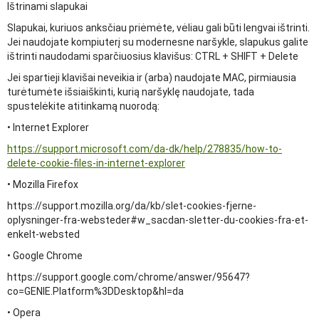
Ištrinami slapukai
Slapukai, kuriuos anksčiau priėmėte, vėliau gali būti lengvai ištrinti.
Jei naudojate kompiuterį su modernesne naršykle, slapukus galite
ištrinti naudodami sparčiuosius klavišus: CTRL + SHIFT + Delete
Jei spartieji klavišai neveikia ir (arba) naudojate MAC, pirmiausia
turėtumėte išsiaiškinti, kurią naršyklę naudojate, tada
spustelėkite atitinkamą nuorodą:
• Internet Explorer
https://support.microsoft.com/da-dk/help/278835/how-to-
delete-cookie-files-in-internet-explorer
• Mozilla Firefox
https://support.mozilla.org/da/kb/slet-cookies-fjerne-
oplysninger-fra-websteder#w_sacdan-sletter-du-cookies-fra-et-
enkelt-websted
• Google Chrome
https://support.google.com/chrome/answer/95647?
co=GENIE.Platform%3DDesktop&hl=da
• Opera