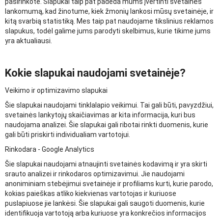
pasirinkote. Slapukai taip pat padeda mums įvertinti svetainės
lankomumą, kad žinotume, kiek žmonių lankosi mūsų svetainėje, ir
kitą svarbią statistiką. Mes taip pat naudojame tikslinius reklamos
slapukus, todėl galime jums parodyti skelbimus, kurie tikime jums
yra aktualiausi.
Kokie slapukai naudojami svetainėje?
Veikimo ir optimizavimo slapukai
Šie slapukai naudojami tinklalapio veikimui. Tai gali būti, pavyzdžiui,
svetainės lankytojų skaičiavimas ar kita informacija, kuri bus
naudojama analizei. Šie slapukai gali ribotai rinkti duomenis, kurie
gali būti priskirti individualiam vartotojui.
Rinkodara - Google Analytics
Šie slapukai naudojami atnaujinti svetainės kodavimą ir yra skirti
srauto analizei ir rinkodaros optimizavimui. Jie naudojami
anoniminiam stebėjimui svetainėje ir profiliams kurti, kurie parodo,
kokias paieškas atliko kiekvienas vartotojas ir kuriuose
puslapiuose jie lankėsi. Šie slapukai gali saugoti duomenis, kurie
identifikuoja vartotoją arba kuriuose yra konkrečios informacijos