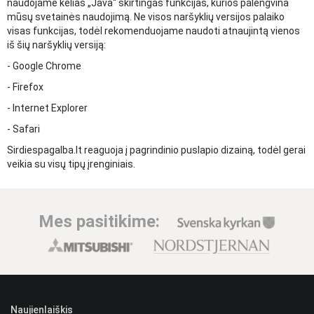
naudojame kelias „Java“ skirtingas funkcijas, kurios palengvina
mūsų svetainės naudojimą. Ne visos naršyklių versijos palaiko
visas funkcijas, todėl rekomenduojame naudoti atnaujintą vienos
iš šių naršyklių versiją:
- Google Chrome
- Firefox
- Internet Explorer
- Safari
Sirdiespagalba.lt reaguoja į pagrindinio puslapio dizainą, todėl gerai
veikia su visų tipų įrenginiais.
Mes pasitikime:
Naujienlaiškis