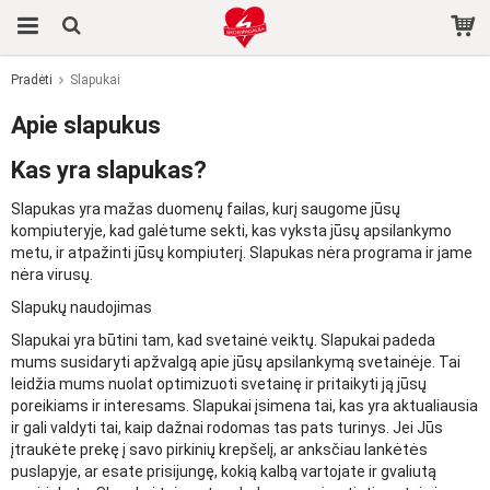
Pradėti
Slapukai
Produktas buvo įdėtas į jūsų krepšelį
Apie slapukus
Kas yra slapukas?
Slapukas yra mažas duomenų failas, kurį saugome jūsų
kompiuteryje, kad galėtume sekti, kas vyksta jūsų apsilankymo
metu, ir atpažinti jūsų kompiuterį. Slapukas nėra programa ir jame
nėra virusų.
Slapukų naudojimas
Slapukai yra būtini tam, kad svetainė veiktų. Slapukai padeda
mums susidaryti apžvalgą apie jūsų apsilankymą svetainėje. Tai
leidžia mums nuolat optimizuoti svetainę ir pritaikyti ją jūsų
poreikiams ir interesams. Slapukai įsimena tai, kas yra aktualiausia
ir gali valdyti tai, kaip dažnai rodomas tas pats turinys. Jei Jūs
įtraukėte prekę į savo pirkinių krepšelį, ar anksčiau lankėtės
puslapyje, ar esate prisijungę, kokią kalbą vartojate ir gvaliutą