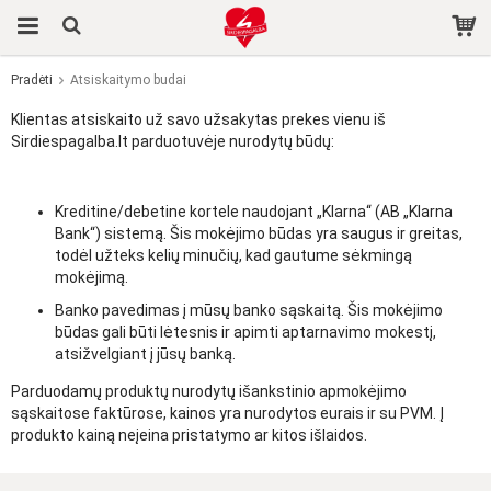
Pradėti
Atsiskaitymo budai
Produktas buvo įdėtas į jūsų krepšelį
Klientas atsiskaito už savo užsakytas prekes vienu iš
Sirdiespagalba.lt parduotuvėje nurodytų būdų:
Kreditine/debetine kortele naudojant „Klarna“ (AB „Klarna
Bank“) sistemą. Šis mokėjimo būdas yra saugus ir greitas,
todėl užteks kelių minučių, kad gautume sėkmingą
mokėjimą.
Banko pavedimas į mūsų banko sąskaitą. Šis mokėjimo
būdas gali būti lėtesnis ir apimti aptarnavimo mokestį,
atsižvelgiant į jūsų banką.
Parduodamų produktų nurodytų išankstinio apmokėjimo
sąskaitose faktūrose, kainos yra nurodytos eurais ir su PVM. Į
produkto kainą neįeina pristatymo ar kitos išlaidos.