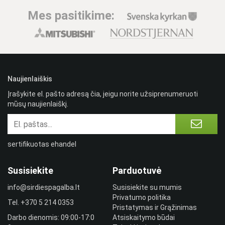
Mes pasitikime:
Naujienlaiškis
Įrašykite el. pašto adresą čia, jeigu norite užsiprenumeruoti
mūsų naujienlaiškį.
sertifikuotas ehandel
Susisiekite
Parduotuvė
info@sirdiespagalba.lt
Susisiekite su mumis
Privatumo politika
Tel.
+370 5 214 0353
Pristatymas ir Grąžinimas
Darbo dienomis: 09:00-17:0
Atsiskaitymo būdai