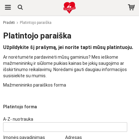
Pradėti
Platintojo paraiška
Produktas buvo įdėtas į jūsų krepšelį
Platintojo paraiška
Užpildykite šį prašymą, jei norite tapti mūsų platintuoju.
Ar norėtumėte pardavinėti mūsų gaminius? Mes ieškome
mažmenininkų ir siūlome puikias kainas be jokių saugojimo ar
išskirtinumo reikalavimų. Norėdami gauti daugiau informacijos
susisiekite su mumis.
Mažmenininko paraiškos forma
Platintojo forma
A-Z- nuotrauka
Įmonės pavadinimas
Adresas