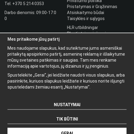
Privatumo politika
Tel.
+370 5 214 0353
Pristatymas ir Grąžinimas
Darbo dienomis: 09:00-17:0
Atsiskaitymo būdai
0
Taisyklės ir sąlygos
HLR utbildningar
Plantintojo prisijungimas
Mes pritaikome jūsų patirtį
Prisijungti
Mes naudojame slapukus, kad suteiktume jums asmeniškai
Papildoma
pritaikytą apsipirkimo patirtį, asmeninę reklamą ir išlaikytume
informacija
mūsų svetaines patikimas ir saugias. Tam mes renkame
informaciją apie vartotojus, jų dizainus ir jų įrenginius.
Apie mus
Spustelėkite „Gerai“, jei leidžiate naudoti visus slapukus, arba
Naujienlaiškis
pasirinkite, kuriuos slapukus leidžiate ir kuriuos norite išjungti
Apie slapukus
spustelėdami žemiau esantį „Nustatymai“.
NUSTATYMAI
TIK BŪTINI
Gamintojas: Wikinggruppen
GERAI