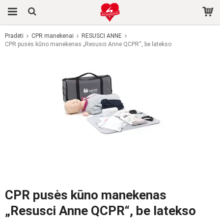
Pradėti
CPR manekenai
RESUSCI ANNE
CPR pusės kūno manekenas „Resusci Anne QCPR“, be latekso
Produktas buvo įdėtas į jūsų krepšelį
CPR pusės kūno manekenas
„Resusci Anne QCPR“, be latekso