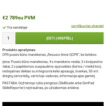
€2 789
su PVM
sertifikuotas ehandel
Yra sandėlyje
ĮDĖTI Į KREPŠELĮ
Produkto aprašymas:
CPR pusės kūno manekenas „Resusci Anne QCPR“, be latekso.
Įeina: Pusės kūno manekenas, 4 x manekeno veidai, 3 x kvėpavimo
takai, 2 x papildomos suspaudimo spyruoklės (kietos / minkštos),
nešiojamas dėklas su integruota kelio apsauga, švarkas, 50 vnt.
drėgnų servetėlių, vartotojo vadovas, informacija apie gaminį.
PASTABA: Grįžtamojo ryšio įrenginys (SkillGuide arba SimPad
SkilleReporter) neįtrauktas, jis užsakomas atskirai.