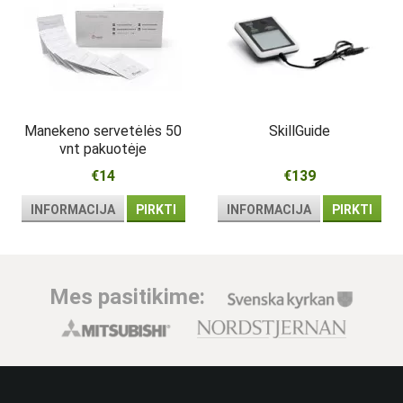
Manekeno servetėlės 50
SkillGuide
vnt pakuotėje
€14
€139
INFORMACIJA
PIRKTI
INFORMACIJA
PIRKTI
Mes pasitikime: