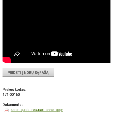
PRIDĖTI Į NORŲ SĄRAŠĄ
Prekės kodas:
171-00160
Dokumentai:
user_guide_resusci_anne_qcpr