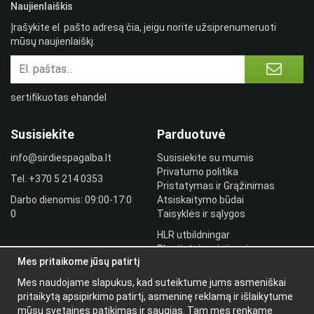
Naujienlaiškis
Įrašykite el. pašto adresą čia, jeigu norite užsiprenumeruoti
mūsų naujienlaiškį.
sertifikuotas ehandel
Susisiekite
Parduotuvė
info@sirdiespagalba.lt
Susisiekite su mumis
Privatumo politika
Tel.
+370 5 214 0353
Pristatymas ir Grąžinimas
Darbo dienomis: 09:00-17:0
Atsiskaitymo būdai
0
Taisyklės ir sąlygos
HLR utbildningar
Plantintojo prisijungimas
Mes pritaikome jūsų patirtį
Prisijungti
Mes naudojame slapukus, kad suteiktume jums asmeniškai
Papildoma
pritaikytą apsipirkimo patirtį, asmeninę reklamą ir išlaikytume
informacija
mūsų svetaines patikimas ir saugias. Tam mes renkame