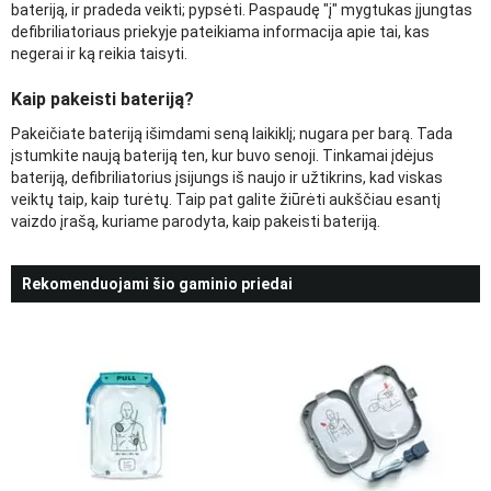
bateriją, ir pradeda veikti; pypsėti. Paspaudę "į" mygtukas įjungtas
defibriliatoriaus priekyje pateikiama informacija apie tai, kas
negerai ir ką reikia taisyti.
Kaip pakeisti bateriją?
Pakeičiate bateriją išimdami seną laikiklį; nugara per barą. Tada
įstumkite naują bateriją ten, kur buvo senoji. Tinkamai įdėjus
bateriją, defibriliatorius įsijungs iš naujo ir užtikrins, kad viskas
veiktų taip, kaip turėtų. Taip pat galite žiūrėti aukščiau esantį
vaizdo įrašą, kuriame parodyta, kaip pakeisti bateriją.
Rekomenduojami šio gaminio priedai