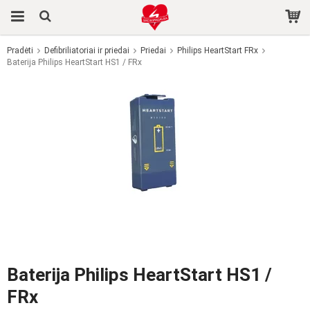
Pradėti
Defibriliatoriai ir priedai
Priedai
Philips HeartStart FRx
Baterija Philips HeartStart HS1 / FRx
Produktas buvo įdėtas į jūsų krepšelį
Baterija Philips HeartStart HS1 /
FRx