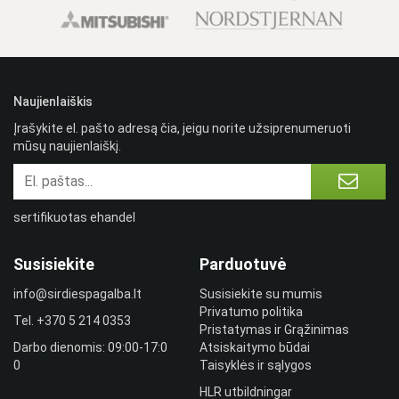
Naujienlaiškis
Įrašykite el. pašto adresą čia, jeigu norite užsiprenumeruoti
mūsų naujienlaiškį.
sertifikuotas ehandel
Susisiekite
Parduotuvė
info@sirdiespagalba.lt
Susisiekite su mumis
Privatumo politika
Tel.
+370 5 214 0353
Pristatymas ir Grąžinimas
Darbo dienomis: 09:00-17:0
Atsiskaitymo būdai
0
Taisyklės ir sąlygos
HLR utbildningar