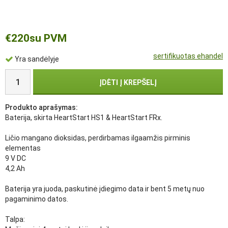
€220
su PVM
sertifikuotas ehandel
Yra sandėlyje
ĮDĖTI Į KREPŠELĮ
Produkto aprašymas:
Baterija, skirta HeartStart HS1 & HeartStart FRx.
Ličio mangano dioksidas, perdirbamas ilgaamžis pirminis
elementas
9 V DC
4,2 Ah
Baterija yra juoda, paskutinė įdiegimo data ir bent 5 metų nuo
pagaminimo datos.
Talpa: