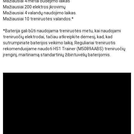
Mažiausiai 4 metai budėjimo laikas
Mažiausiai 200 elektros įkrovimų
Mažiausiai 4 valandų naudojimo laikas.
Mažiausiai 10 treniruotės valandos.*
*Baterija gali būti naudojama treniruotės metu, kai naudojami
treniruočių elektrodai, tačiau atkreipkite dėmesį, kad; kad
sutrumpinate baterijos veikimo laiką. Reguliariai treniruotis
rekomenduojame naudoti HS1 Trainer (M5089AABS) treniruočių
įrenginį, maitinamą standartinių žibintuvėlių baterijomis.