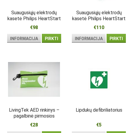
Suaugusiųjų elektrodų
Suaugusiųjų elektrodų
kasetė Philips HeartStart
kasetė Philips HeartStart
HS1
FRx
€98
€110
INFORMACIJA
PIRKTI
INFORMACIJA
PIRKTI
LivingTek AED rinkinys –
Lipdukų defibriliatorius
pagalbinė pirmosios
pagalbos priemonių
€28
€5
kuprinė šalia