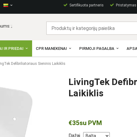
Sertifikuota partneris
Pristatymas p
ums: ;
I IR PRIEDAI
CPR MANEKENAI
PIRMOJI PAGALBA
APSA
ingTek Defibriliatoriaus Sieninis Laikiklis
LivingTek Defibr
Laikiklis
€35
su PVM
Dažai