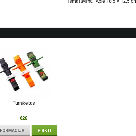
Išmatavimai: Apie 18,5 × 12,5 cm
Turniketas
€28
NFORMACIJA
PIRKTI