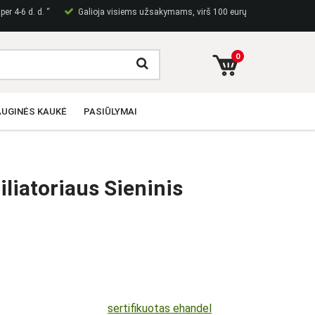
er 4-6 d. d. “
Galioja visiems užsakymams, virš 100 eurų
0
UGINĖS KAUKĖ
PASIŪLYMAI
iliatoriaus Sieninis
sertifikuotas ehandel