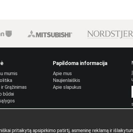
vė
Papildoma informacija
 su mumis
Apie mus
litika
Naujienlaiškis
ir Grąžinimas
Apie slapukus
o būdai
 sąlygos
prisijungimas
ai pritaikytą apsipirkimo patirtį, asmeninę reklamą ir išlaikyt