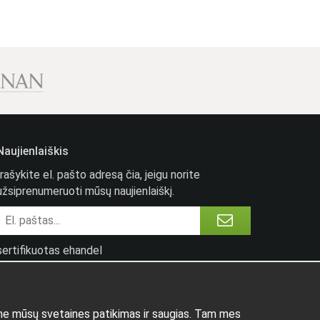
Naujienlaiškis
Įrašykite el. pašto adresą čia, jeigu norite
užsiprenumeruoti mūsų naujienlaiškį.
sertifikuotas ehandel
ume mūsų svetaines patikimas ir saugias. Tam mes