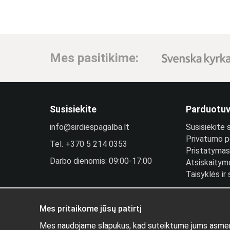
Mes pasitikime:
Susisiekite
Parduotu
info@sirdiespagalba.lt
Susisiekite
Privatumo po
Tel.
+370 5 214 0353
Pristatymas 
Darbo dienomis: 09:00-17:00
Atsiskaitym
Taisyklės ir
Plantintojo 
Prisijungti
Mes pritaikome jūsų patirtį
Mes naudojame slapukus, kad suteiktume jums asmenišk