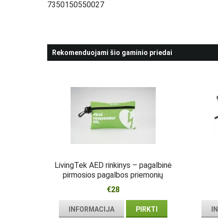
7350150550027
Rekomenduojami šio gaminio priedai
LivingTek AED rinkinys – pagalbinė
pirmosios pagalbos priemonių
kuprinė šalia defibriliatoriaus
€28
INFORMACIJA
PIRKTI
I