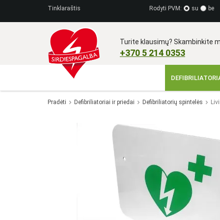
Tinklaraštis
Rodyti PVM:
su
be
Turite klausimų? Skambinkite m
+370 5 214 0353​
DEFIBRILIATORIA
Pradėti
Defibriliatoriai ir priedai
Defibriliatorių spintelės
Liv