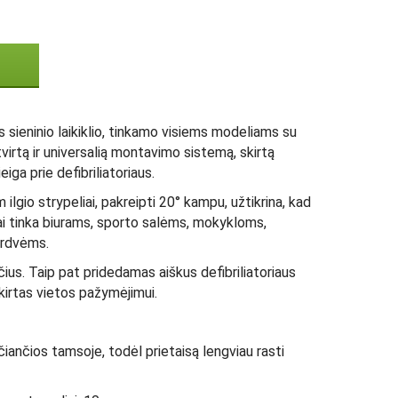
s sieninio laikiklio, tinkamo visiems modeliams su
virtą ir universalią montavimo sistemą, skirtą
eiga prie defibriliatoriaus.
 ilgio strypeliai, pakreipti 20° kampu, užtikrina, kad
ikiai tinka biurams, sporto salėms, mokykloms,
erdvėms.
čius. Taip pat pridedamas aiškus defibriliatoriaus
skirtas vietos pažymėjimui.
ečiančios tamsoje, todėl prietaisą lengviau rasti