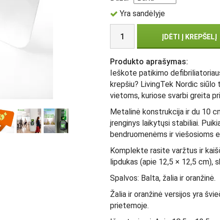
Yra sandėlyje
ĮDĖTI Į KREPŠELĮ
Produkto aprašymas:
Ieškote patikimo defibriliatoriau
krepšiu? LivingTek Nordic siūlo t
vietoms, kuriose svarbi greita pri
Metalinė konstrukcija ir du 10 cm
įrenginys laikytųsi stabiliai. Pu
bendruomenėms ir viešosioms 
Komplekte rasite varžtus ir kaiš
lipdukas (apie 12,5 × 12,5 cm), 
Spalvos: Balta, žalia ir oranžinė.
Žalia ir oranžinė versijos yra švi
prietemoje.