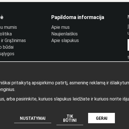
vė
Papildoma informacija
 su mumis
Apie mus
litika
Naujienlaiškis
ir Grąžinimas
Apie slapukus
o būdai
 sąlygos
prisijungimas
ai pritaikytą apsipirkimo patirtį, asmeninę reklamą ir išlaikyt
enginius.
kus, arba pasirinkite, kuriuos slapukus leidžiate ir kuriuos norite 
Gamintojas: Wikinggruppen
TIK
NUSTATYMAI
GERAI
BŪTINI