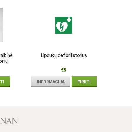
galbinė
Lipdukų defibriliatorius
onių
iaus
€5
TI
INFORMACIJA
PIRKTI