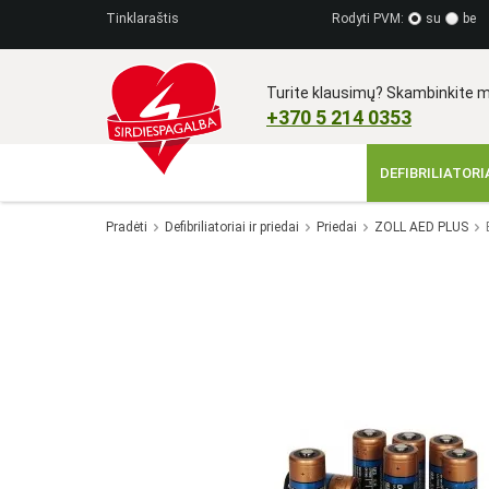
Tinklaraštis
Rodyti PVM:
su
be
Turite klausimų? Skambinkite m
+370 5 214 0353​
DEFIBRILIATORIA
Pradėti
Defibriliatoriai ir priedai
Priedai
ZOLL AED PLUS