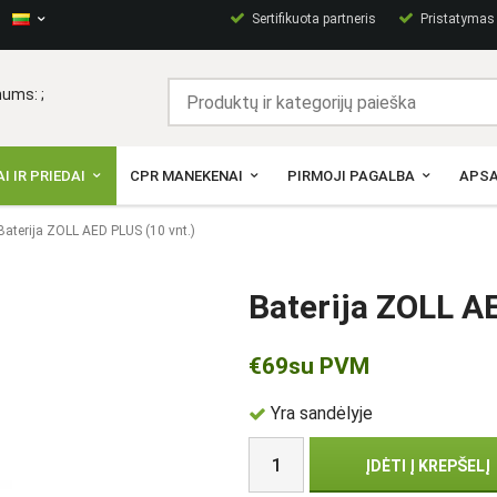
Sertifikuota partneris
Pristatymas p
ums: ;
I IR PRIEDAI
CPR MANEKENAI
PIRMOJI PAGALBA
APSA
Baterija ZOLL AED PLUS (10 vnt.)
Baterija ZOLL A
€69
su PVM
Yra sandėlyje
ĮDĖTI Į KREPŠELĮ