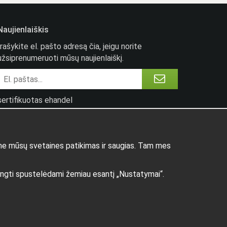
Naujienlaiškis
Įrašykite el. pašto adresą čia, jeigu norite
užsiprenumeruoti mūsų naujienlaiškį.
sertifikuotas ehandel
ume mūsų svetaines patikimas ir saugias. Tam mes
išjungti spustelėdami žemiau esantį „Nustatymai“.