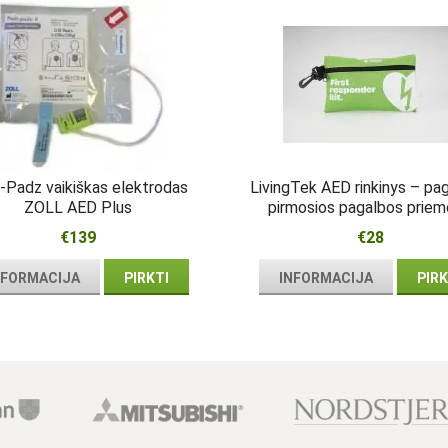
-Padz vaikiškas elektrodas
LivingTek AED rinkinys – pa
ZOLL AED Plus
pirmosios pagalbos priem
kuprinė šalia defibriliator
€139
€28
NFORMACIJA
PIRKTI
INFORMACIJA
PIRK