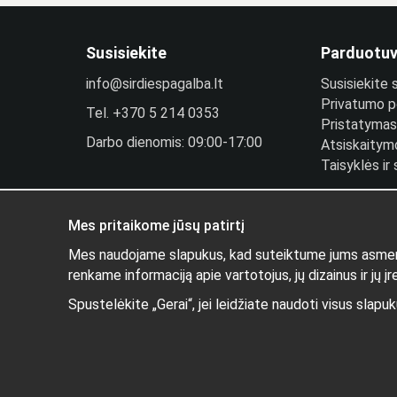
Susisiekite
Parduotu
info@sirdiespagalba.lt
Susisiekite
Privatumo po
Tel.
+370 5 214 0353
Pristatymas 
Darbo dienomis: 09:00-17:00
Atsiskaitym
Taisyklės ir
Plantintojo 
Prisijungti
Mes pritaikome jūsų patirtį
Mes naudojame slapukus, kad suteiktume jums asmenišk
renkame informaciją apie vartotojus, jų dizainus ir jų įr
Spustelėkite „Gerai“, jei leidžiate naudoti visus slapu