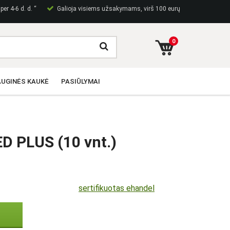
er 4-6 d. d. “
Galioja visiems užsakymams, virš 100 eurų
0
UGINĖS KAUKĖ
PASIŪLYMAI
ED PLUS (10 vnt.)
sertifikuotas ehandel