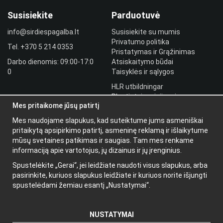
Susisiekite
Parduotuvė
info@sirdiespagalba.lt
Susisiekite su mumis
Privatumo politika
Tel.
+370 5 214 0353
Pristatymas ir Grąžinimas
Darbo dienomis: 09:00-17:0
Atsiskaitymo būdai
0
Taisyklės ir sąlygos
HLR utbildningar
Plantintojo prisijungimas
Mes pritaikome jūsų patirtį
Prisijungti
Mes naudojame slapukus, kad suteiktume jums asmeniškai
Papildoma
pritaikytą apsipirkimo patirtį, asmeninę reklamą ir išlaikytume
informacija
mūsų svetaines patikimas ir saugias. Tam mes renkame
informaciją apie vartotojus, jų dizainus ir jų įrenginius.
Apie mus
Spustelėkite „Gerai“, jei leidžiate naudoti visus slapukus, arba
Naujienlaiškis
pasirinkite, kuriuos slapukus leidžiate ir kuriuos norite išjungti
Apie slapukus
spustelėdami žemiau esantį „Nustatymai“.
NUSTATYMAI