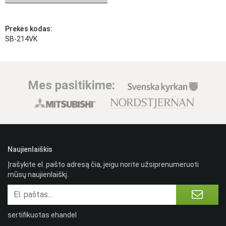
Prekės kodas:
SB-214VK
Mes pasitikime:
Naujienlaiškis
Įrašykite el. pašto adresą čia, jeigu norite užsiprenumeruoti
mūsų naujienlaiškį.
sertifikuotas ehandel