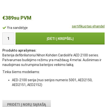
€389
su PVM
sertifikuotas ehandel
Yra sandėlyje
ĮDĖTI Į KREPŠELĮ
Produkto aprašymas:
Baterija defibriliatoriui Nihon Kohden Cardiolife AED 2100 series.
Patvarumas budėjimo režimu yra maždaug 4 metai. Aušinimas ir
naudojimas sutrumpina baterijos veikimo laiką.
Tinka šiems modeliams:
AED-2100 serija (nuo serijos numerio 5001, AED2150,
AED2151, AED2152)
PRIDĖTI Į NORŲ SĄRAŠĄ