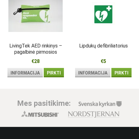
LivingTek AED rinkinys –
Lipdukų defibriliatorius
pagalbinė pirmosios
pagalbos priemonių
€28
€5
kuprinė šalia
defibriliatoriaus
INFORMACIJA
PIRKTI
INFORMACIJA
PIRKTI
Mes pasitikime: