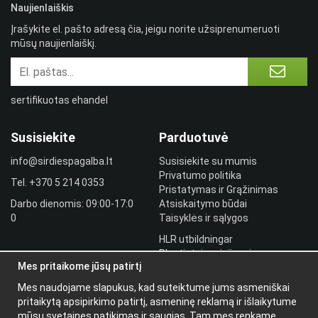
Naujienlaiškis
Įrašykite el. pašto adresą čia, jeigu norite užsiprenumeruoti
mūsų naujienlaiškį.
sertifikuotas ehandel
Susisiekite
Parduotuvė
info@sirdiespagalba.lt
Susisiekite su mumis
Privatumo politika
Tel.
+370 5 214 0353
Pristatymas ir Grąžinimas
Darbo dienomis: 09:00-17:0
Atsiskaitymo būdai
0
Taisyklės ir sąlygos
HLR utbildningar
Plantintojo prisijungimas
Mes pritaikome jūsų patirtį
Prisijungti
Mes naudojame slapukus, kad suteiktume jums asmeniškai
Papildoma
pritaikytą apsipirkimo patirtį, asmeninę reklamą ir išlaikytume
informacija
mūsų svetaines patikimas ir saugias. Tam mes renkame