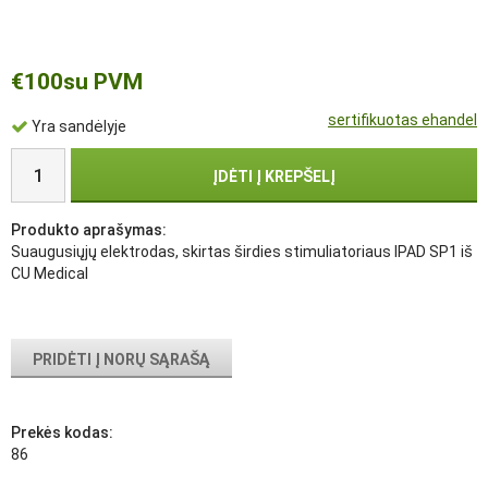
€100
su PVM
sertifikuotas ehandel
Yra sandėlyje
ĮDĖTI Į KREPŠELĮ
Produkto aprašymas:
Suaugusiųjų elektrodas, skirtas širdies stimuliatoriaus IPAD SP1 iš
CU Medical
PRIDĖTI Į NORŲ SĄRAŠĄ
Prekės kodas:
86