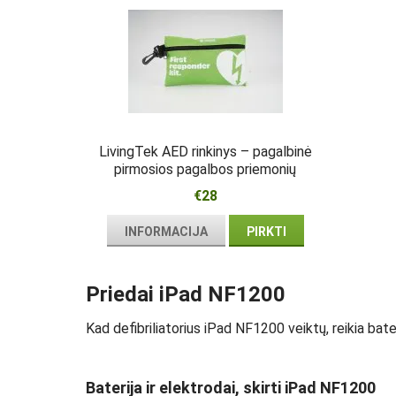
LivingTek AED rinkinys – pagalbinė
pirmosios pagalbos priemonių
kuprinė šalia defibriliatoriaus
€28
INFORMACIJA
PIRKTI
Priedai iPad NF1200
Kad defibriliatorius iPad NF1200 veiktų, reikia bate
Baterija ir elektrodai, skirti iPad NF1200