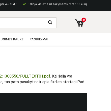
er 4-6 d. d. “
Galioja visiems užsakymams, virš 100 eurų
0
UGINĖS KAUKĖ
PASIŪLYMAI
iva2:1308550/FULLTEXT01.pdf
. Kai šalia yra
a, tas pats pasakytina ir apie širdies starterį iPad