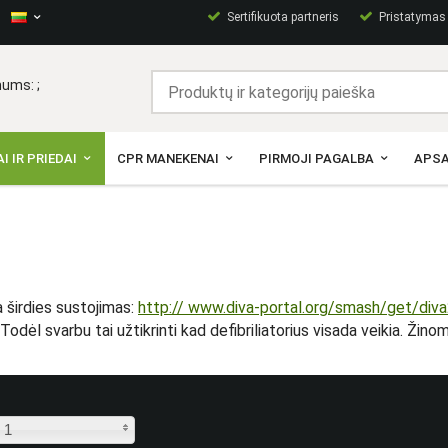
Sertifikuota partneris
Pristatymas p
ums: ;
I IR PRIEDAI
CPR MANEKENAI
PIRMOJI PAGALBA
APSA
ra širdies sustojimas:
http:// www.diva-portal.org/smash/get/d
Todėl svarbu tai užtikrinti kad defibriliatorius visada veikia. Žinom
 1