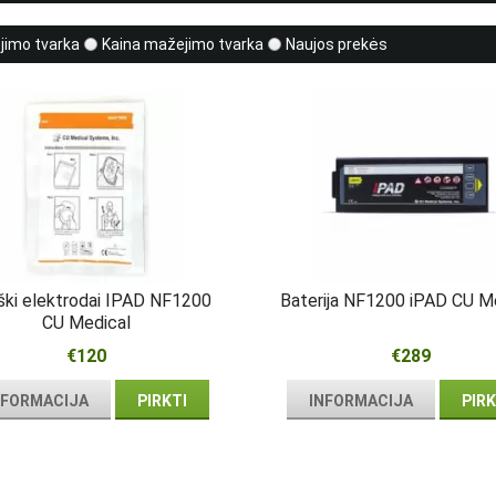
ėjimo tvarka
Kaina mažejimo tvarka
Naujos prekės
iški elektrodai IPAD NF1200
Baterija NF1200 iPAD CU M
CU Medical
€120
€289
NFORMACIJA
PIRKTI
INFORMACIJA
PIRK