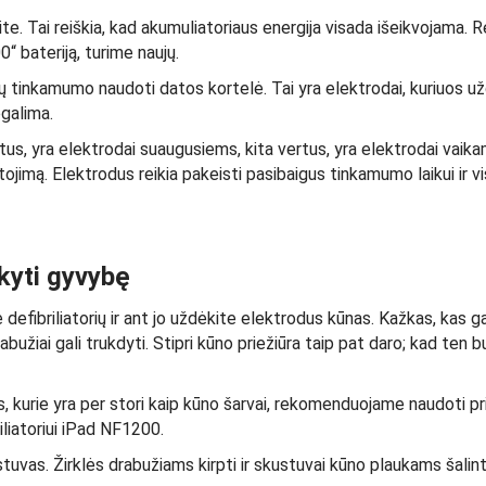
. Tai reiškia, kad akumuliatoriaus energija visada išeikvojama. Reguli
0“ bateriją, turime naujų.
dų tinkamumo naudoti datos kortelė. Tai yra elektrodai, kuriuos u
egalima.
tus, yra elektrodai suaugusiems, kita vertus, yra elektrodai vaika
sustojimą. Elektrodus reikia pakeisti pasibaigus tinkamumo laikui i
ikyti gyvybę
defibriliatorių ir ant jo uždėkite elektrodus kūnas. Kažkas, kas gal
bužiai gali trukdyti. Stipri kūno priežiūra taip pat daro; kad ten bu
 kurie yra per stori kaip kūno šarvai, rekomenduojame naudoti pri
briliatoriui iPad NF1200.
kustuvas. Žirklės drabužiams kirpti ir skustuvai kūno plaukams šalint