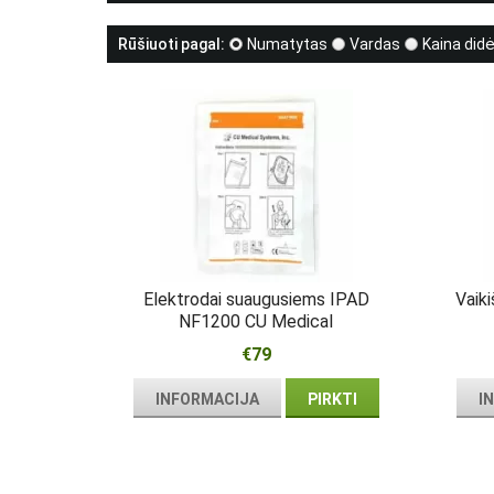
Rūšiuoti pagal:
Numatytas
Vardas
Kaina did
Elektrodai suaugusiems IPAD
Vaik
NF1200 CU Medical
€79
INFORMACIJA
PIRKTI
I