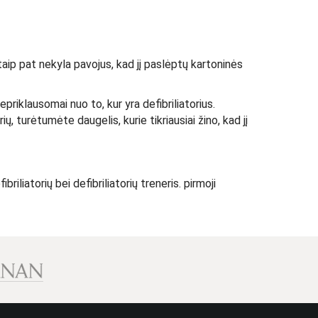
 taip pat nekyla pavojus, kad jį paslėptų kartoninės
epriklausomai nuo to, kur yra defibriliatorius.
, turėtumėte daugelis, kurie tikriausiai žino, kad jį
liatorių bei defibriliatorių treneris. pirmoji