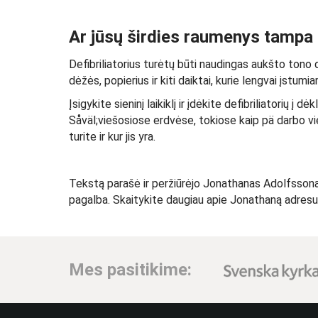
Ar jūsų širdies raumenys tamp
Defibriliatorius turėtų būti naudingas aukšto tono da
dėžės, popierius ir kiti daiktai, kurie lengvai įstumi
Įsigykite sieninį laikiklį ir įdėkite defibriliatorių 
Såväl;viešosiose erdvėse, tokiose kaip pä darbo viet
turite ir kur jis yra.
Tekstą parašė ir peržiūrėjo Jonathanas Adolfssonas, 
pagalba. Skaitykite daugiau apie Jonathaną adres
Mes pasitikime: