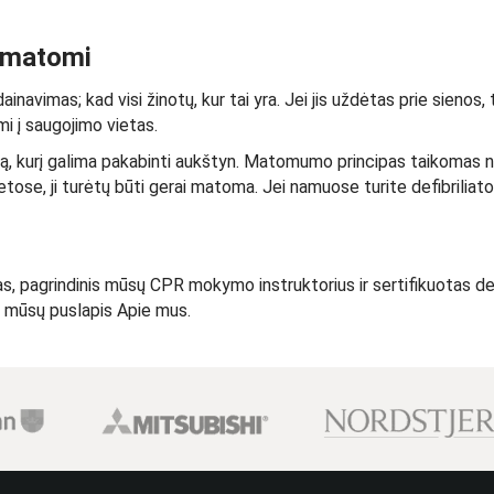
a matomi
inavimas; kad visi žinotų, kur tai yra. Jei jis uždėtas prie sienos,
ami į saugojimo vietas.
į dėklą, kurį galima pakabinti aukštyn. Matomumo principas taikomas n
ose, ji turėtų būti gerai matoma. Jei namuose turite defibriliatorių
pagrindinis mūsų CPR mokymo instruktorius ir sertifikuotas defibri
u mūsų puslapis Apie mus.