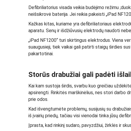
Defibriliatorius visada veikia budėjimo režimu ;duokite
neišsikrovė baterija. Jei reikia pakeisti „iPad NF120
Kažkas kitas, kuriame yra defibriliatoriaus elektro
aparatu. Senų ir išdžiūvusių elektrodų naudoti neb
„iPad NF1200“ turi skirtingus elektrodus. Viena ver
suaugusieji, tiek vaikai gali patirti staigų širdies 
pakartotinai.
Storūs drabužiai gali padėti išla
Kai kam sustoja širdis, svarbu kuo greičiau uždėkite 
apsirengti. Rinkitės marškinėlius, nes stori darbo dra
prie odos.
Kad išvengtumėte problemų, susijusių su drabužiais,
iš įvairių priedų, tačiau visi vienodai tinka jūsų defi
Įprasta, kad rinkinį sudaro, pavyzdžiui, žirklės ir s