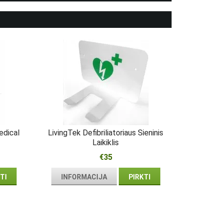
edical
LivingTek Defibriliatoriaus Sieninis
Laikiklis
€35
TI
INFORMACIJA
PIRKTI