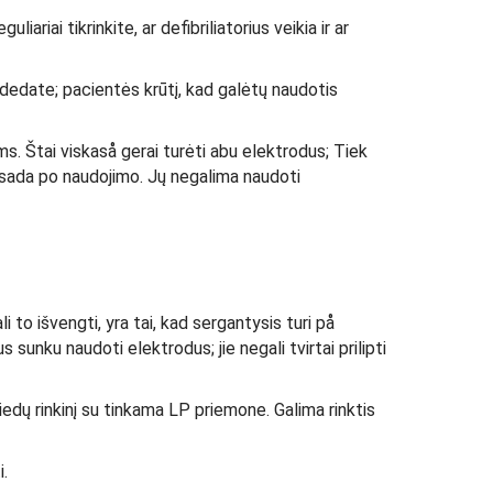
ariai tikrinkite, ar defibriliatorius veikia ir ar
ždedate; pacientės krūtį, kad galėtų naudotis
ms. Štai viskaså gerai turėti abu elektrodus; Tiek
r visada po naudojimo. Jų negalima naudoti
i to išvengti, yra tai, kad sergantysis turi på
s sunku naudoti elektrodus; jie negali tvirtai prilipti
edų rinkinį su tinkama LP priemone. Galima rinktis
i.