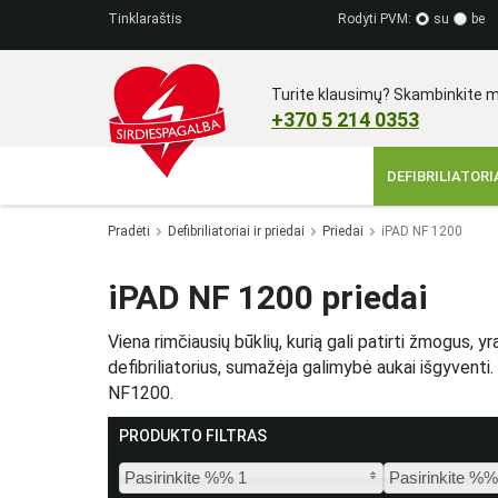
Tinklaraštis
Rodyti PVM:
su
be
Turite klausimų? Skambinkite m
+370 5 214 0353​
DEFIBRILIATORIA
Pradėti
Defibriliatoriai ir priedai
Priedai
iPAD NF 1200
iPAD NF 1200 priedai
Viena rimčiausių būklių, kurią gali patirti žmogus, y
defibriliatorius, sumažėja galimybė aukai išgyventi. 
NF1200.
PRODUKTO FILTRAS
Pasirinkite %% 1
Pasirinkite %%