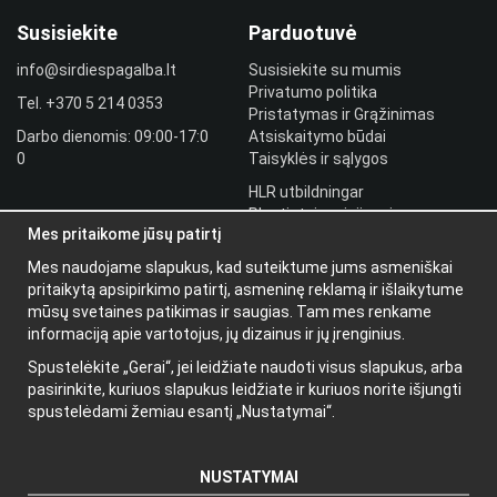
Susisiekite
Parduotuvė
info@sirdiespagalba.lt
Susisiekite su mumis
Privatumo politika
Tel.
+370 5 214 0353
Pristatymas ir Grąžinimas
Darbo dienomis: 09:00-17:0
Atsiskaitymo būdai
0
Taisyklės ir sąlygos
HLR utbildningar
Plantintojo prisijungimas
Mes pritaikome jūsų patirtį
Prisijungti
Mes naudojame slapukus, kad suteiktume jums asmeniškai
Papildoma
pritaikytą apsipirkimo patirtį, asmeninę reklamą ir išlaikytume
informacija
mūsų svetaines patikimas ir saugias. Tam mes renkame
informaciją apie vartotojus, jų dizainus ir jų įrenginius.
Apie mus
Spustelėkite „Gerai“, jei leidžiate naudoti visus slapukus, arba
Naujienlaiškis
pasirinkite, kuriuos slapukus leidžiate ir kuriuos norite išjungti
Apie slapukus
spustelėdami žemiau esantį „Nustatymai“.
NUSTATYMAI