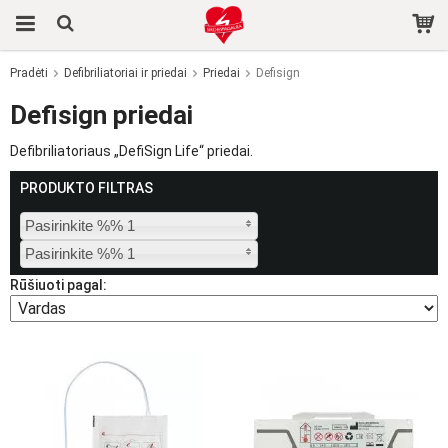
Pradėti
Defibriliatoriai ir priedai
Priedai
Defisign
Produktas buvo įdėtas į jūsų krepšelį
Defisign priedai
Defibriliatoriaus „DefiSign Life“ priedai.
PRODUKTO FILTRAS
Pasirinkite %% 1
Pasirinkite %% 1
Rūšiuoti pagal: