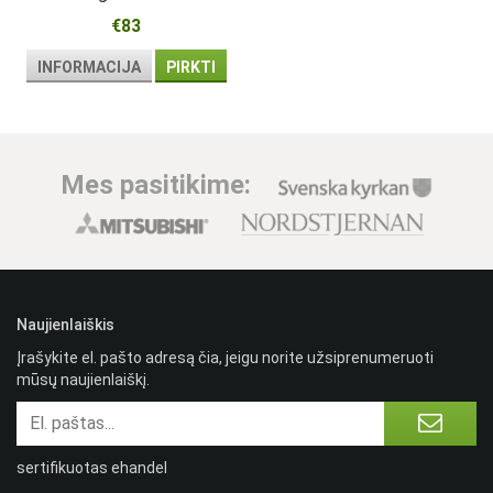
vaikams
€83
INFORMACIJA
PIRKTI
Mes pasitikime:
Naujienlaiškis
Įrašykite el. pašto adresą čia, jeigu norite užsiprenumeruoti
mūsų naujienlaiškį.
sertifikuotas ehandel