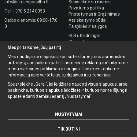
info@sirdiespagalba.lt
Susisiekite su mumis
Privatumo politika
Tel.
+370 5 214 0353
Pristatymas ir Grąžinimas
Darbo dienomis: 09:00-17:0
Atsiskaitymo būdai
0
Taisyklės ir sąlygos
HLR utbildningar
Plantintojo prisijungimas
Mes pritaikome jūsų patirtį
Prisijungti
Mes naudojame slapukus, kad suteiktume jums asmeniškai
Papildoma
pritaikytą apsipirkimo patirtį, asmeninę reklamą ir išlaikytume
informacija
mūsų svetaines patikimas ir saugias. Tam mes renkame
informaciją apie vartotojus, jų dizainus ir jų įrenginius.
Apie mus
Spustelėkite „Gerai“, jei leidžiate naudoti visus slapukus, arba
Naujienlaiškis
pasirinkite, kuriuos slapukus leidžiate ir kuriuos norite išjungti
Apie slapukus
spustelėdami žemiau esantį „Nustatymai“.
NUSTATYMAI
TIK BŪTINI