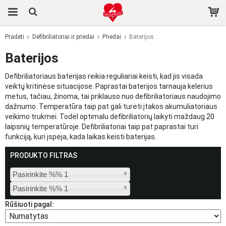
Pradėti
Defibriliatoriai ir priedai
Priedai
Baterijos
Produktas buvo įdėtas į jūsų krepšelį
Baterijos
Defibriliatoriaus baterijas reikia reguliariai keisti, kad jis visada
veiktų kritinėse situacijose. Paprastai baterijos tarnauja kelerius
metus, tačiau, žinoma, tai priklauso nuo defibriliatoriaus naudojimo
dažnumo. Temperatūra taip pat gali turėti įtakos akumuliatoriaus
veikimo trukmei. Todėl optimalu defibriliatorių laikyti maždaug 20
laipsnių temperatūroje. Defibriliatoriai taip pat paprastai turi
funkciją, kuri įspėja, kada laikas keisti baterijas.
PRODUKTO FILTRAS
Pasirinkite %% 1
Pasirinkite %% 1
Rūšiuoti pagal: