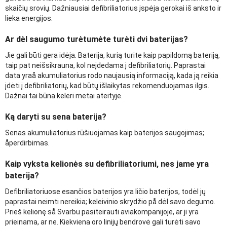
skaičių srovių. Dažniausiai defibriliatorius įspėja gerokai iš anksto ir
lieka energijos.
Ar dėl saugumo turėtumėte turėti dvi baterijas?
Jie gali būti gera idėja. Baterija, kurią turite kaip papildomą bateriją,
taip pat neišsikrauna, kol neįdedama į defibriliatorių. Paprastai
data yraå akumuliatorius rodo naujausią informaciją, kada ją reikia
įdėti į defibriliatorių, kad būtų išlaikytas rekomenduojamas ilgis.
Dažnai tai būna keleri metai ateityje.
Ką daryti su sena baterija?
Senas akumuliatorius rūšiuojamas kaip baterijos saugojimas;
åperdirbimas.
Kaip vyksta kelionės su defibriliatoriumi, nes jame yra
baterija?
Defibriliatoriuose esančios baterijos yra ličio baterijos, todėl jų
paprastai neimti nereikia; keleivinio skrydžio på dėl savo degumo.
Prieš kelionę så Svarbu pasiteirauti aviakompanijoje, ar ji yra
prieinama, ar ne. Kiekviena oro linijų bendrovė gali turėti savo