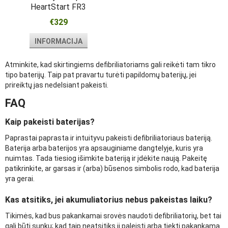
HeartStart FR3
€329
INFORMACIJA
Atminkite, kad skirtingiems defibriliatoriams gali reikėti tam tikro
tipo baterijų. Taip pat pravartu turėti papildomų baterijų, jei
prireiktų jas nedelsiant pakeisti.
FAQ
Kaip pakeisti baterijas?
Paprastai paprasta ir intuityvu pakeisti defibriliatoriaus bateriją.
Baterija arba baterijos yra apsauginiame dangtelyje, kuris yra
nuimtas. Tada tiesiog išimkite bateriją ir įdėkite naują. Pakeitę
patikrinkite, ar garsas ir (arba) būsenos simbolis rodo, kad baterija
yra gerai.
Kas atsitiks, jei akumuliatorius nebus pakeistas laiku?
Tikimės, kad bus pakankamai srovės naudoti defibriliatorių, bet tai
gali būti sunku; kad taip neatsitiks jį paleisti arba tiekti pakankamą