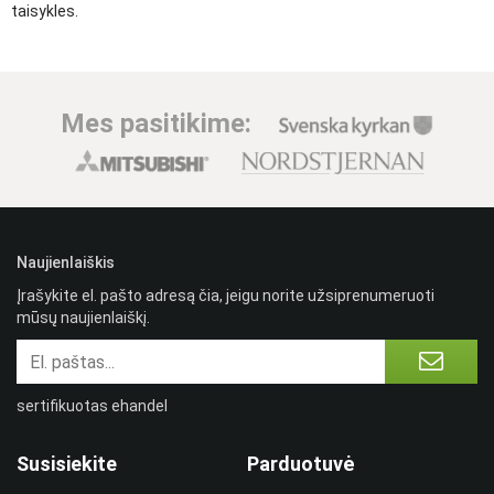
taisykles.
Mes pasitikime:
Naujienlaiškis
Įrašykite el. pašto adresą čia, jeigu norite užsiprenumeruoti
mūsų naujienlaiškį.
sertifikuotas ehandel
Susisiekite
Parduotuvė