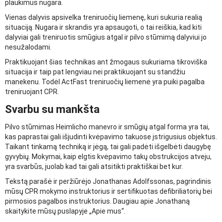
plaukimus nugara.
Vienas dalyvis apsivelka treniruočių liemenę, kuri sukuria realią
situaciją. Nugara ir skrandis yra apsaugoti, o tai reiškia, kad kiti
dalyviai gali treniruotis smūgius atgal ir pilvo stūmimą dalyviui jo
nesužalodami.
Praktikuojant šias technikas ant žmogaus sukuriama tikroviška
situacija ir taip pat lengviau nei praktikuojant su standžiu
manekenu. Todėl ActFast treniruočių liemenė yra puiki pagalba
treniruojant CPR.
Svarbu su mankšta
Pilvo stūmimas Heimlicho manevro ir smūgių atgal forma yra tai,
kas paprastai gali išjudinti kvėpavimo takuose įstrigusius objektus.
Taikant tinkamą techniką ir jėgą, tai gali padėti išgelbėti daugybę
gyvybių. Mokymai, kaip elgtis kvėpavimo takų obstrukcijos atveju,
yra svarbūs, juolab kad tai gali atsitikti praktiškai bet kur.
Tekstą parašė ir peržiūrėjo Jonathanas Adolfssonas, pagrindinis
mūsų CPR mokymo instruktorius ir sertifikuotas defibriliatorių bei
pirmosios pagalbos instruktorius. Daugiau apie Jonathaną
skaitykite mūsų puslapyje „Apie mus“.