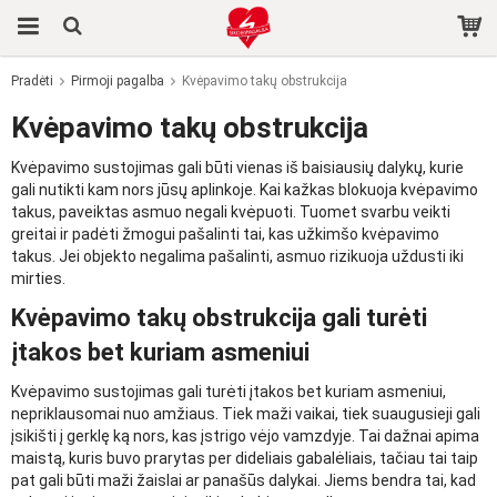
Pradėti
Pirmoji pagalba
Kvėpavimo takų obstrukcija
Produktas buvo įdėtas į jūsų krepšelį
Kvėpavimo takų obstrukcija
Kvėpavimo sustojimas gali būti vienas iš baisiausių dalykų, kurie
gali nutikti kam nors jūsų aplinkoje. Kai kažkas blokuoja kvėpavimo
takus, paveiktas asmuo negali kvėpuoti. Tuomet svarbu veikti
greitai ir padėti žmogui pašalinti tai, kas užkimšo kvėpavimo
takus. Jei objekto negalima pašalinti, asmuo rizikuoja uždusti iki
mirties.
Kvėpavimo takų obstrukcija gali turėti
įtakos bet kuriam asmeniui
Kvėpavimo sustojimas gali turėti įtakos bet kuriam asmeniui,
nepriklausomai nuo amžiaus. Tiek maži vaikai, tiek suaugusieji gali
įsikišti į gerklę ką nors, kas įstrigo vėjo vamzdyje. Tai dažnai apima
maistą, kuris buvo prarytas per dideliais gabalėliais, tačiau tai taip
pat gali būti maži žaislai ar panašūs dalykai. Jiems bendra tai, kad