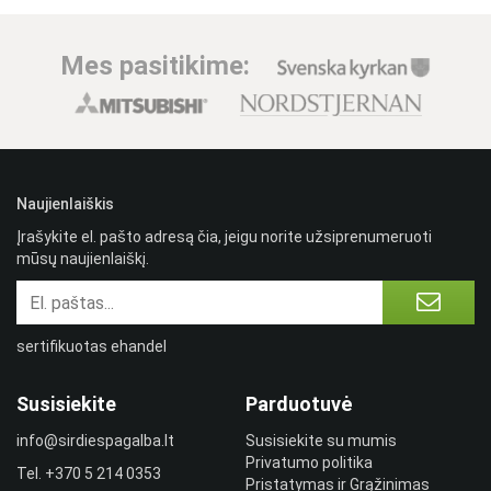
Mes pasitikime:
Naujienlaiškis
Įrašykite el. pašto adresą čia, jeigu norite užsiprenumeruoti
mūsų naujienlaiškį.
sertifikuotas ehandel
Susisiekite
Parduotuvė
info@sirdiespagalba.lt
Susisiekite su mumis
Privatumo politika
Tel.
+370 5 214 0353
Pristatymas ir Grąžinimas