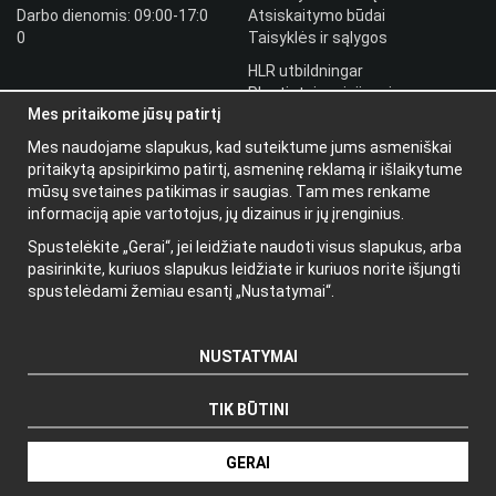
Darbo dienomis: 09:00-17:0
Atsiskaitymo būdai
0
Taisyklės ir sąlygos
HLR utbildningar
Plantintojo prisijungimas
Mes pritaikome jūsų patirtį
Prisijungti
Mes naudojame slapukus, kad suteiktume jums asmeniškai
Papildoma
pritaikytą apsipirkimo patirtį, asmeninę reklamą ir išlaikytume
informacija
mūsų svetaines patikimas ir saugias. Tam mes renkame
informaciją apie vartotojus, jų dizainus ir jų įrenginius.
Apie mus
Spustelėkite „Gerai“, jei leidžiate naudoti visus slapukus, arba
Naujienlaiškis
pasirinkite, kuriuos slapukus leidžiate ir kuriuos norite išjungti
Apie slapukus
spustelėdami žemiau esantį „Nustatymai“.
NUSTATYMAI
TIK BŪTINI
Gamintojas: Wikinggruppen
GERAI