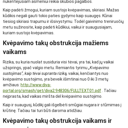
nukentėjusiam asmeniui reikia skubios pagalbos.
Kaip padėti žmogui, kuriam sustojo kvėpavimas, skiriasi. Mažas
kūdikis negali gauti tokio paties gydymo kaip suaugęs. Kūnai
tiesiog skiriasi trapumu ir išsivystymu. Todėl gaivinimo treniruočių
metu sužinosite, kaip padėti kūdikiui, vaikui ir suaugusiajam,
kuriam sustojo kvėpavimas.
Kvėpavimo takų obstrukcija mažiems
vaikams
Rizika, su kuria nuolat susiduria visi tėvai, yra tai, kad jų vaikai
užsprings, ypač valgio metu. Remiantis tyrimu
„Kvėpavimo
sustojimas“, kaip tėvai supranta riziką,
vaikai, kenčiantys nuo
kvėpavimo sustojimo, yra beveik išimtinai nuo 0 iki 3 metų
amžiaus:
http://www.diva-
portal.org/smash/get/diva2:948306/FULLTEXT01.pdf
. Tačiau
neįprasta, kad vaikas miršta dėl kvėpavimo sustojimo.
Kaip ir suaugusį, kūdikį gali išgelbėti smūgiai nugara ir stūmimas į
krūtinę. Tačiau tai turi būti daroma atidžiau.
Kvėpavimo takų obstrukcija vaikams ir