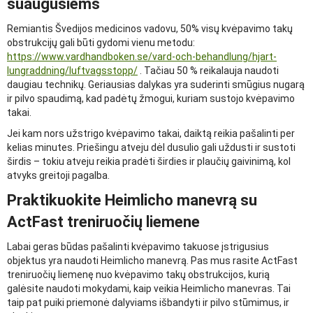
suaugusiems
Remiantis Švedijos medicinos vadovu, 50% visų kvėpavimo takų
obstrukcijų gali būti gydomi vienu metodu:
https://www.vardhandboken.se/vard-och-behandlung/hjart-
lungraddning/luftvagsstopp/
. Tačiau 50 % reikalauja naudoti
daugiau technikų. Geriausias dalykas yra suderinti smūgius nugarą
ir pilvo spaudimą, kad padėtų žmogui, kuriam sustojo kvėpavimo
takai.
Jei kam nors užstrigo kvėpavimo takai, daiktą reikia pašalinti per
kelias minutes. Priešingu atveju dėl dusulio gali uždusti ir sustoti
širdis – tokiu atveju reikia pradėti širdies ir plaučių gaivinimą, kol
atvyks greitoji pagalba.
Praktikuokite Heimlicho manevrą su
ActFast treniruočių liemene
Labai geras būdas pašalinti kvėpavimo takuose įstrigusius
objektus yra naudoti Heimlicho manevrą. Pas mus rasite ActFast
treniruočių liemenę nuo kvėpavimo takų obstrukcijos, kurią
galėsite naudoti mokydami, kaip veikia Heimlicho manevras. Tai
taip pat puiki priemonė dalyviams išbandyti ir pilvo stūmimus, ir