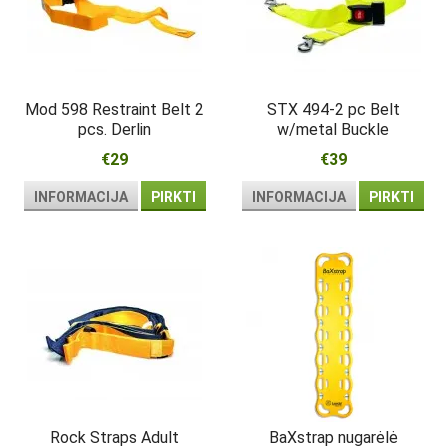
Mod 598 Restraint Belt 2
STX 494-2 pc Belt
pcs. Derlin
w/metal Buckle
w/carabin
€29
€39
INFORMACIJA
PIRKTI
INFORMACIJA
PIRKTI
Rock Straps Adult
BaXstrap nugarėlė