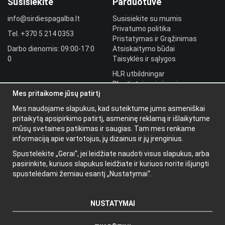
Susisiekite
Parduotuvė
info@sirdiespagalba.lt
Susisiekite su mumis
Privatumo politika
Tel.
+370 5 214 0353
Pristatymas ir Grąžinimas
Darbo dienomis: 09:00-17:0
Atsiskaitymo būdai
0
Taisyklės ir sąlygos
HLR utbildningar
Plantintojo prisijungimas
Mes pritaikome jūsų patirtį
Prisijungti
Mes naudojame slapukus, kad suteiktume jums asmeniškai
Papildoma
pritaikytą apsipirkimo patirtį, asmeninę reklamą ir išlaikytume
informacija
mūsų svetaines patikimas ir saugias. Tam mes renkame
informaciją apie vartotojus, jų dizainus ir jų įrenginius.
Apie mus
Spustelėkite „Gerai“, jei leidžiate naudoti visus slapukus, arba
Naujienlaiškis
pasirinkite, kuriuos slapukus leidžiate ir kuriuos norite išjungti
Apie slapukus
spustelėdami žemiau esantį „Nustatymai“.
NUSTATYMAI