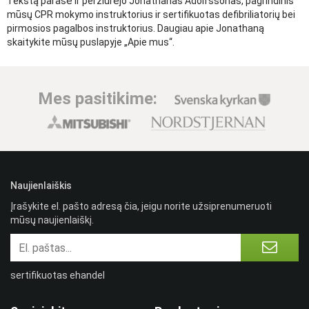
Tekstą parašė ir peržiūrėjo Jonathanas Adolfssonas, pagrindinis
mūsų CPR mokymo instruktorius ir sertifikuotas defibriliatorių bei
pirmosios pagalbos instruktorius. Daugiau apie Jonathaną
skaitykite mūsų puslapyje „Apie mus“.
Mes pasitikime:
Naujienlaiškis
Įrašykite el. pašto adresą čia, jeigu norite užsiprenumeruoti
mūsų naujienlaiškį.
sertifikuotas ehandel