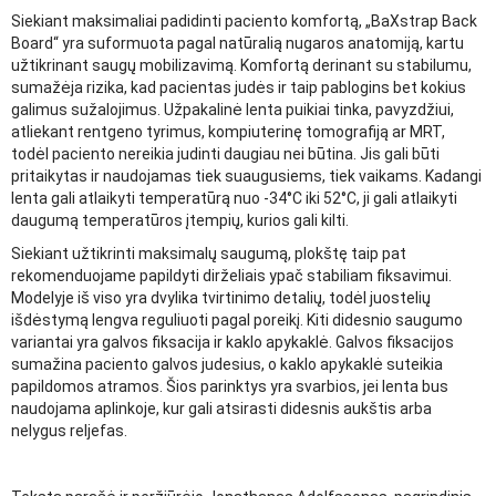
Siekiant maksimaliai padidinti paciento komfortą, „BaXstrap Back
Board“ yra suformuota pagal natūralią nugaros anatomiją, kartu
užtikrinant saugų mobilizavimą. Komfortą derinant su stabilumu,
sumažėja rizika, kad pacientas judės ir taip pablogins bet kokius
galimus sužalojimus. Užpakalinė lenta puikiai tinka, pavyzdžiui,
atliekant rentgeno tyrimus, kompiuterinę tomografiją ar MRT,
todėl paciento nereikia judinti daugiau nei būtina. Jis gali būti
pritaikytas ir naudojamas tiek suaugusiems, tiek vaikams. Kadangi
lenta gali atlaikyti temperatūrą nuo -34°C iki 52°C, ji gali atlaikyti
daugumą temperatūros įtempių, kurios gali kilti.
Siekiant užtikrinti maksimalų saugumą, plokštę taip pat
rekomenduojame papildyti dirželiais ypač stabiliam fiksavimui.
Modelyje iš viso yra dvylika tvirtinimo detalių, todėl juostelių
išdėstymą lengva reguliuoti pagal poreikį. Kiti didesnio saugumo
variantai yra galvos fiksacija ir kaklo apykaklė. Galvos fiksacijos
sumažina paciento galvos judesius, o kaklo apykaklė suteikia
papildomos atramos. Šios parinktys yra svarbios, jei lenta bus
naudojama aplinkoje, kur gali atsirasti didesnis aukštis arba
nelygus reljefas.