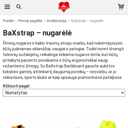
Pradėti
Pirmoji pagalba
Imobilizacija
BaXstrap – nugarėlė
Produktas buvo įdėtas į jūsų krepšelį
BaXstrap – nugarėlė
Ūminių nugaros ir kaklo traumų atveju svarbu, kad nukentėjusysis
būtų judinamas sklandžiai, saugiai ir patogiai. Todėl norint išvengti
tolesnių sužalojimų, reikalinga tinkama nugaros lenta, kuri būtų
pritaikyta paciento poreikiams ir būtų ergonomiškai saugi
vežantiems žmogų. Su BaXstrap Backboard gausite aukštos
kokybės gaminį, atitinkantį daugumą poreikių – nesvarbu, ar jo
reikia biure, sporto klube ar kaip apsauga pramoninėse patalpose.
Rūšiuoti pagal: