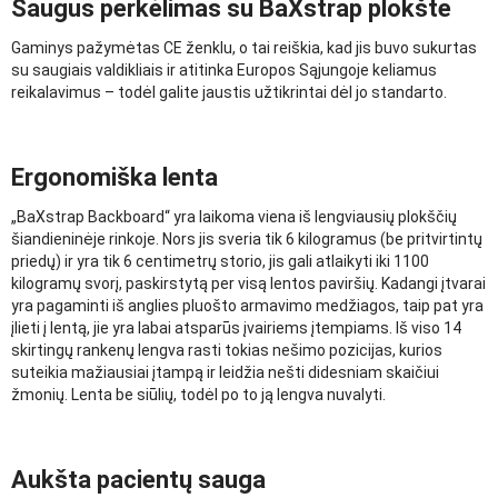
Saugus perkėlimas su BaXstrap plokšte
Gaminys pažymėtas CE ženklu, o tai reiškia, kad jis buvo sukurtas
su saugiais valdikliais ir atitinka Europos Sąjungoje keliamus
reikalavimus – todėl galite jaustis užtikrintai dėl jo standarto.
Ergonomiška lenta
„BaXstrap Backboard“ yra laikoma viena iš lengviausių plokščių
šiandieninėje rinkoje. Nors jis sveria tik 6 kilogramus (be pritvirtintų
priedų) ir yra tik 6 centimetrų storio, jis gali atlaikyti iki 1100
kilogramų svorį, paskirstytą per visą lentos paviršių. Kadangi įtvarai
yra pagaminti iš anglies pluošto armavimo medžiagos, taip pat yra
įlieti į lentą, jie yra labai atsparūs įvairiems įtempiams. Iš viso 14
skirtingų rankenų lengva rasti tokias nešimo pozicijas, kurios
suteikia mažiausiai įtampą ir leidžia nešti didesniam skaičiui
žmonių. Lenta be siūlių, todėl po to ją lengva nuvalyti.
Aukšta pacientų sauga