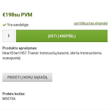
€198
su PVM
sertifikuotas ehandel
Yra sandėlyje
ĮDĖTI Į KREPŠELĮ
Produkto aprašymas:
HeartStart HS1 Trainer treniruočių kasetė, skirta treniruotėms;
suaugusieji.
PRIDĖTI Į NORŲ SĄRAŠĄ
Prekės kodas:
M5073A