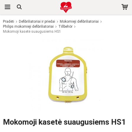
Pradėti
Defibriliatoriai ir priedai
Mokomieji defibriliatoriai
Philips mokomieji defibriliatoriai
Produktas buvo įdėtas į jūsų krepšelį
Tillbehör
Mokomoji kasetė suaugusiems HS1
Mokomoji kasetė suaugusiems HS1