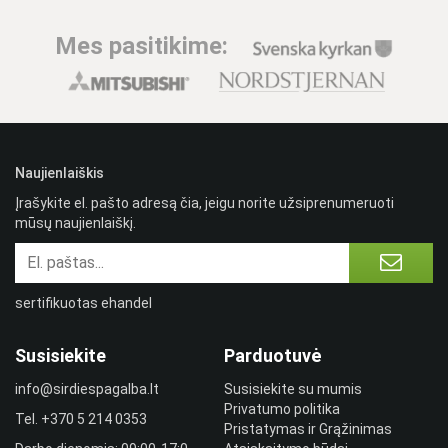
Mes pasitikime:
Naujienlaiškis
Įrašykite el. pašto adresą čia, jeigu norite užsiprenumeruoti
mūsų naujienlaiškį.
sertifikuotas ehandel
Susisiekite
Parduotuvė
info@sirdiespagalba.lt
Susisiekite su mumis
Privatumo politika
Tel.
+370 5 214 0353
Pristatymas ir Grąžinimas