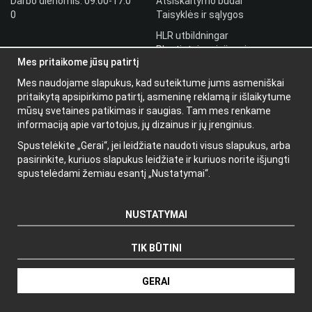
Darbo dienomis: 09:00-17:0
Atsiskaitymo būdai
0
Taisyklės ir sąlygos
HLR utbildningar
Plantintojo prisijungimas
Mes pritaikome jūsų patirtį
Prisijungti
Mes naudojame slapukus, kad suteiktume jums asmeniškai
Papildoma
pritaikytą apsipirkimo patirtį, asmeninę reklamą ir išlaikytume
informacija
mūsų svetaines patikimas ir saugias. Tam mes renkame
informaciją apie vartotojus, jų dizainus ir jų įrenginius.
Apie mus
Spustelėkite „Gerai“, jei leidžiate naudoti visus slapukus, arba
Naujienlaiškis
pasirinkite, kuriuos slapukus leidžiate ir kuriuos norite išjungti
Apie slapukus
spustelėdami žemiau esantį „Nustatymai“.
NUSTATYMAI
TIK BŪTINI
Gamintojas: Wikinggruppen
GERAI