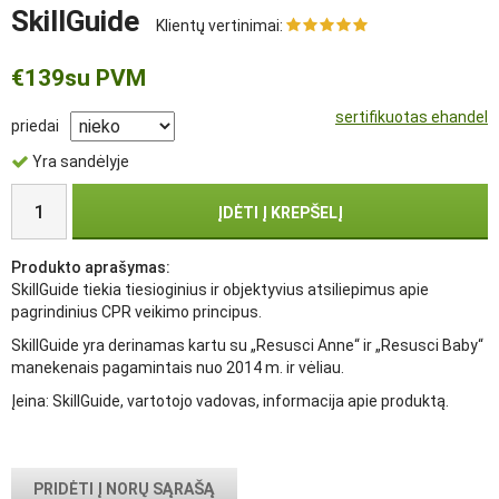
SkillGuide
Klientų vertinimai:
€139
su PVM
sertifikuotas ehandel
priedai
Yra sandėlyje
ĮDĖTI Į KREPŠELĮ
Produkto aprašymas:
SkillGuide tiekia tiesioginius ir objektyvius atsiliepimus apie
pagrindinius CPR veikimo principus.
SkillGuide yra derinamas kartu su „Resusci Anne“ ir „Resusci Baby“
manekenais pagamintais nuo 2014 m. ir vėliau.
Įeina: SkillGuide, vartotojo vadovas, informacija apie produktą.
PRIDĖTI Į NORŲ SĄRAŠĄ