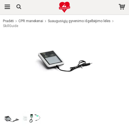
Pradėti
CPR manekenai
Suaugusiųjų gyvenimo išgelbėjimo lėlės
SkillGuide
Produktas buvo įdėtas į jūsų krepšelį