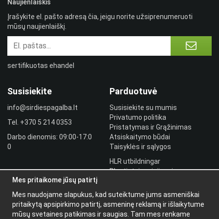
Naujienlaiškis
Įrašykite el. pašto adresą čia, jeigu norite užsiprenumeruoti
mūsų naujienlaiškį.
sertifikuotas ehandel
Susisiekite
Parduotuvė
info@sirdiespagalba.lt
Susisiekite su mumis
Privatumo politika
Tel.
+370 5 214 0353
Pristatymas ir Grąžinimas
Darbo dienomis: 09:00-17:0
Atsiskaitymo būdai
0
Taisyklės ir sąlygos
HLR utbildningar
Plantintojo prisijungimas
Mes pritaikome jūsų patirtį
Prisijungti
Mes naudojame slapukus, kad suteiktume jums asmeniškai
Papildoma
pritaikytą apsipirkimo patirtį, asmeninę reklamą ir išlaikytume
informacija
mūsų svetaines patikimas ir saugias. Tam mes renkame