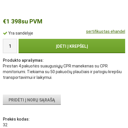
€1 398
su PVM
sertifikuotas ehandel
Yra sandėlyje
ĮDĖTI Į KREPŠELĮ
Produkto aprašymas:
Prestan 4 pakuotės suaugusiųjų CPR manekenas su CPR
monitoriumi. Tiekiama su 50 pakuočių plaučiais ir patogiu krepšiu
transportavimui ir laikymui.
PRIDĖTI Į NORŲ SĄRAŠĄ
Prekės kodas:
32