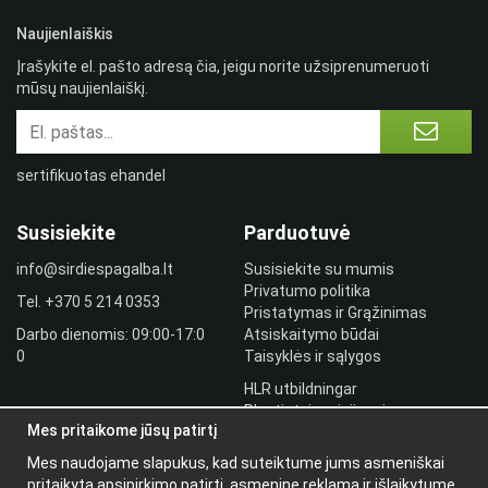
Naujienlaiškis
Įrašykite el. pašto adresą čia, jeigu norite užsiprenumeruoti
mūsų naujienlaiškį.
sertifikuotas ehandel
Susisiekite
Parduotuvė
info@sirdiespagalba.lt
Susisiekite su mumis
Privatumo politika
Tel.
+370 5 214 0353
Pristatymas ir Grąžinimas
Darbo dienomis: 09:00-17:0
Atsiskaitymo būdai
0
Taisyklės ir sąlygos
HLR utbildningar
Plantintojo prisijungimas
Mes pritaikome jūsų patirtį
Prisijungti
Mes naudojame slapukus, kad suteiktume jums asmeniškai
Papildoma
pritaikytą apsipirkimo patirtį, asmeninę reklamą ir išlaikytume