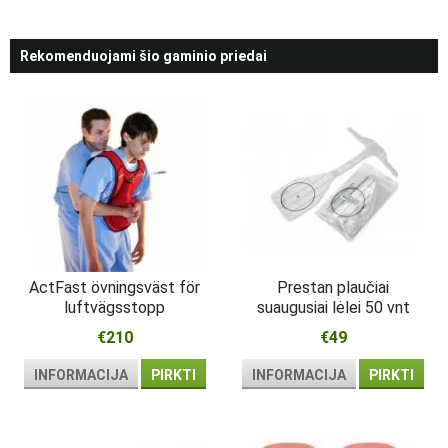
Rekomenduojami šio gaminio priedai
ActFast övningsväst för
Prestan plaučiai
luftvägsstopp
suaugusiai lėlei 50 vnt
€210
€49
INFORMACIJA
PIRKTI
INFORMACIJA
PIRKTI