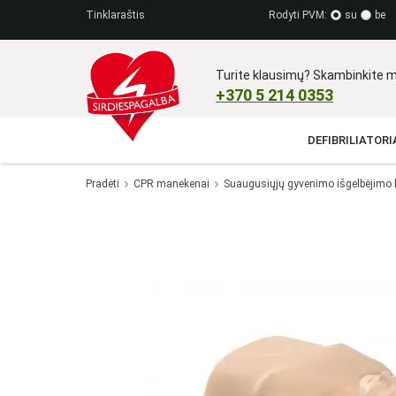
Tinklaraštis
Rodyti PVM:
su
be
Turite klausimų? Skambinkite m
+370 5 214 0353​
DEFIBRILIATORIA
Pradėti
CPR manekenai
Suaugusiųjų gyvenimo išgelbėjimo 