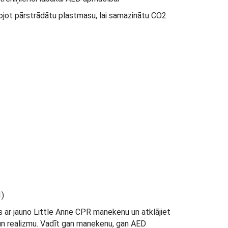
tojot pārstrādātu plastmasu, lai samazinātu CO2
1)
 ar jauno Little Anne CPR manekenu un atklājiet
 un realizmu. Vadīt gan manekenu, gan AED