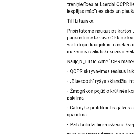
treniņierīces ar Laerdal QCPR li
iespējas mācīties sirds un plaušu
Till Litauiska:
Prisistatome naujausios kartos 
pagerintumėte savo CPR mokymų k
vartotojui draugiškas manekenas 
mokymus realistiškesniais ir vei
Naujojo „Little Anne“ CPR manek
- QCPR aktyvavimas realaus laiko
- „Bluetooth“ ryšys sklandžiai 
- Žmogiškos pojūčio krūtinės kom
pakilimą
- Galimybė praktikuotis galvos a
spaudimą
- Patobulinta, higieniškesnė kvė