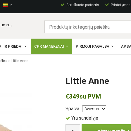
Sertifikuota partneris
Pristatymas p
ums: ;
I IR PRIEDAI
CPR MANEKENAI
PIRMOJI PAGALBA
APSA
lėlės
Little Anne
Little Anne
€349
su PVM
Spalva
Yra sandėlyje