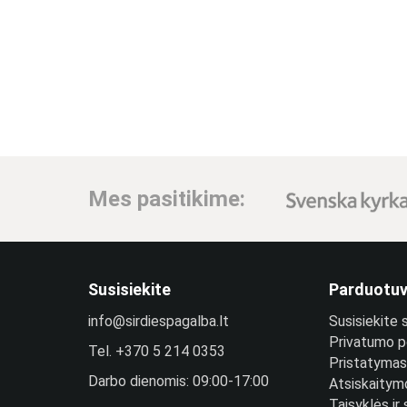
Mes pasitikime:
Susisiekite
Parduotu
info@sirdiespagalba.lt
Susisiekite
Privatumo po
Tel.
+370 5 214 0353
Pristatymas 
Darbo dienomis: 09:00-17:00
Atsiskaitym
Taisyklės ir