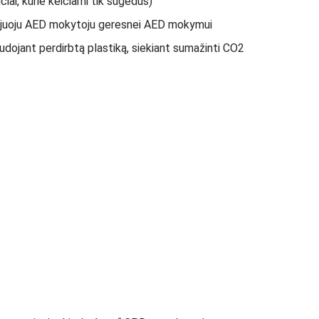
učiai, kurie keičiami tik sugedus)
ujuoju AED mokytoju geresnei AED mokymui
audojant perdirbtą plastiką, siekiant sumažinti CO2