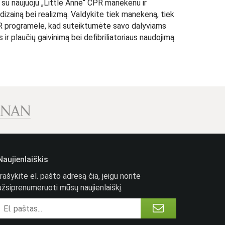
u naujuoju „Little Anne“ CPR manekenu ir
 dizainą bei realizmą. Valdykite tiek manekeną, tiek
 programėle, kad suteiktumėte savo dalyviams
 ir plaučių gaivinimą bei defibriliatoriaus naudojimą.
Naujienlaiškis
Įrašykite el. pašto adresą čia, jeigu norite
užsiprenumeruoti mūsų naujienlaiškį.