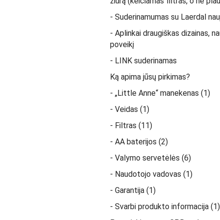
žiūrą (keičiamas filtras, o ne pla
- Suderinamumas su Laerdal na
- Aplinkai draugiškas dizainas, n
poveikį
- LINK suderinamas
Ką apima jūsų pirkimas?
- „Little Anne“ manekenas (1)
- Veidas (1)
- Filtras (11)
- AA baterijos (2)
- Valymo servetėlės (6)
- Naudotojo vadovas (1)
- Garantija (1)
- Svarbi produkto informacija (1)