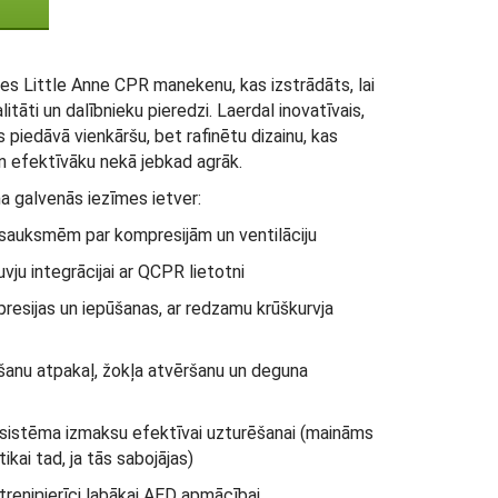
es Little Anne CPR manekenu, kas izstrādāts, lai
tāti un dalībnieku pieredzi. Laerdal inovatīvais,
piedāvā vienkāršu, bet rafinētu dizainu, kas
n efektīvāku nekā jebkad agrāk.
 galvenās iezīmes ietver:
tsauksmēm par kompresijām un ventilāciju
ju integrācijai ar QCPR lietotni
presijas un iepūšanas, ar redzamu krūškurvja
kšanu atpakaļ, žokļa atvēršanu un deguna
u sistēma izmaksu efektīvai uzturēšanai (maināms
tikai tad, ja tās sabojājas)
treniņierīci labākai AED apmācībai