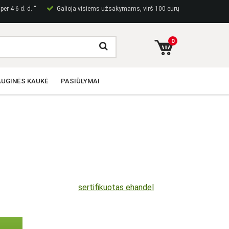
er 4-6 d. d. “
Galioja visiems užsakymams, virš 100 eurų
0
UGINĖS KAUKĖ
PASIŪLYMAI
sertifikuotas ehandel