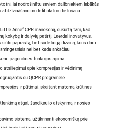
etotni, lai nodrošinātu saviem dalībniekiem labākās
 atdzīvināšanu un defibrilatoru lietošanu.
„Little Anne“ CPR manekeną, sukurtą tam, kad
okybę ir dalyvių patirtį. Laerdal inovatyvus,
siūlo paprastą, bet sudėtingą dizainą, kuris daro
ksmingesniais nei bet kada anksčiau.
eno pagrindinės funkcijos apima:
 atsiliepimui apie kompresijas ir vėdinimą
integruojantis su QCPR programėle
presijos ir pūtimai, įskaitant matomą krūtinės
tlenkimą atgal, žandikaulio atskyrimą ir nosies
pavimo sistema, užtikrinanti ekonomišką prie