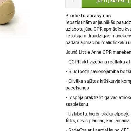
ĮDĖTI Į KREPŠELĮ
Produkto aprašymas:
Iepazīstinām ar jaunākās paaudz
uzlabotu jūsu CPR apmācību kvali
lietotājam draudzīgais manekens 
padara apmācību realistiskāku u
Jaunā Little Anne CPR manekena
- QCPR aktivizēšana reāllaika a
- Bluetooth savienojamība bezšuv
- Cilvēka sajūtas krūškurvja kom
pacelšanos
- Iespēja praktizēt galvas atlie
saspiešanu
- Uzlabota, higiēniskāka elpceļ
filtrs, nevis plaušas, kas jāmaina 
- Saderība ar Laerdal jauno AED 