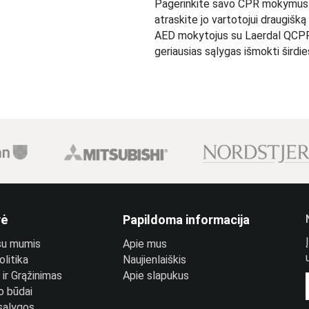
Pagerinkite savo CPR mokymus s
atraskite jo vartotojui draugišką
AED mokytojus su Laerdal QCPR
geriausias sąlygas išmokti širdies
vė
Papildoma informacija
 su mumis
Apie mus
litika
Naujienlaiškis
ir Grąžinimas
Apie slapukus
o būdai
 sąlygos