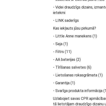
- Videi draudzīgs dizains, izman
ietekmi
- LINK saderīgs
Kas iekļauts jūsu pirkumā?
- Little Anne manekens (1)
- Seja (1)
- Filtrs (11)
- AA baterijas (2)
- Tīrīšanas salvetes (6)
- Lietošanas rokasgrāmata (1)
- Garantija (1)
- Svarīga produkta informācija (
Uzlabojiet savas CPR apmācības
tā lietotājam draudzīgo dizainu