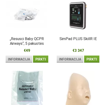
„Resusci Baby QCPR
SimPad PLUS SkillR IE
Airways“, 5 pakuotės
€49
€3 347
INFORMACIJA
PIRKTI
INFORMACIJA
PIRKTI