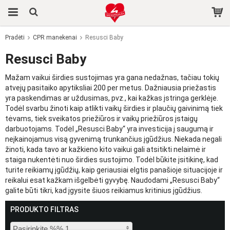
Pradėti
CPR manekenai
Resusci Baby
Produktas buvo įdėtas į jūsų krepšelį
Resusci Baby
Mažam vaikui širdies sustojimas yra gana nedažnas, tačiau tokių
atvejų pasitaiko apytiksliai 200 per metus. Dažniausia priežastis
yra paskendimas ar uždusimas, pvz., kai kažkas įstringa gerklėje.
Todėl svarbu žinoti kaip atlikti vaikų širdies ir plaučių gaivinimą tiek
tėvams, tiek sveikatos priežiūros ir vaikų priežiūros įstaigų
darbuotojams. Todėl „Resusci Baby“ yra investicija į saugumą ir
neįkainojamus visą gyvenimą trunkančius įgūdžius. Niekada negali
žinoti, kada tavo ar kažkieno kito vaikui gali atsitikti nelaimė ir
staiga nukentėti nuo širdies sustojimo. Todėl būkite įsitikinę, kad
turite reikiamų įgūdžių, kaip geriausiai elgtis panašioje situacijoje ir
reikalui esat kažkam išgelbėti gyvybę. Naudodami „Resusci Baby“
galite būti tikri, kad įgysite šiuos reikiamus kritinius įgūdžius.
PRODUKTO FILTRAS
Pasirinkite %% 1