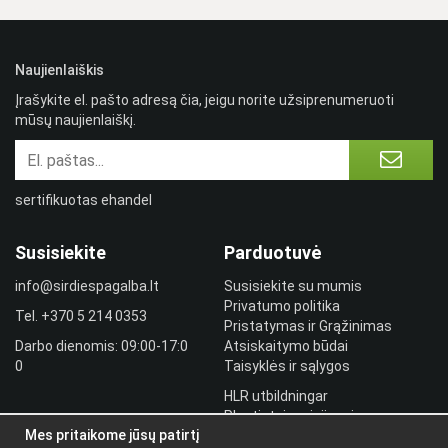
Naujienlaiškis
Įrašykite el. pašto adresą čia, jeigu norite užsiprenumeruoti
mūsų naujienlaiškį.
sertifikuotas ehandel
Susisiekite
Parduotuvė
info@sirdiespagalba.lt
Susisiekite su mumis
Privatumo politika
Tel.
+370 5 214 0353
Pristatymas ir Grąžinimas
Darbo dienomis: 09:00-17:0
Atsiskaitymo būdai
0
Taisyklės ir sąlygos
HLR utbildningar
Plantintojo prisijungimas
Mes pritaikome jūsų patirtį
Prisijungti