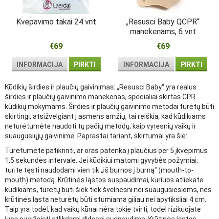
Kvėpavimo takai 24 vnt
„Resusci Baby QCPR“
manekenams, 6 vnt
€69
€69
INFORMACIJA
PIRKTI
INFORMACIJA
PIRKTI
Kūdikių širdies ir plaučių gaivinimas: „Resusci Baby“ yra realus
širdies ir plaučių gaivinimo manekenas, specialiai skirtas CPR
kūdikių mokymams. Širdies ir plaučių gaivinimo metodai turėtų būti
skirtingi, atsižvelgiant į asmens amžių, tai reiškia, kad kūdikiams
neturėtumėte naudoti tų pačių metodų, kaip vyresnių vaikų ir
suaugusiųjų gaivinime. Paprastai tariant, skirtumai yra šie:
Turėtumėte patikrinti, ar oras patenka į plaučius per 5 įkvėpimus
1,5 sekundės intervale. Jei kūdikiui matomi gyvybės požymiai,
turite tęsti naudodami vien tik „iš burnos į burną“ (mouth-to-
mouth) metodą. Krūtinės ląstos suspaudimai, kuriuos atliekate
kūdikiams, turėtų būti šiek tiek švelnesni nei suaugusiesiems, nes
krūtinės ląsta neturėtų būti stumiama giliau nei apytiksliai 4 cm.
Taip yra todėl, kad vaikų kūnai nėra tokie tvirti, todėl rizikuojate