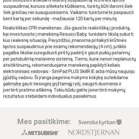
juos susižeisti atlikdami didesnį suspaudimą. Krūtinės ląstos
suspaudimai, kuriuos atliekate kūdikiams, turėtų būti daromi šiek
tiek greičiau nei suaugusiesiems. Vaikams turėtumėte paspausti
bent kartą per sekundę - mažiausiai 120 kartų per minutę.
Realistiškas CPR manekenas: Jūs gausite realistišką į produktą,
kai investuosite į manekeną Resusci Baby, turėdami tikslą sukurti
kuo realesnę situaciją. Pavyzdžiui, įmanoma pritaikyti krūtinės
ląstos suspaudimus prie esamų rekomendacijų (4 cm), jutiklio
pagalba tiksliai sureguliuoti pirštų padėtį ir gauti puikių patarimų
per patobulintą matavimo sistemą. Tiems, kurie nenori neplanuotų
atsitiktinumų, rekomenduojame manekeną papildyti keliais
elektroniniais vadovais - SimPad PLUS SkillR IE arba mūsų naujuoju
įgūdžių vadovu. Ši įranga pagerina mokymo kokybę suteikdama
galimybę gauti tiesioginį grįžtamąjį ryšį, saugoti duomenis ir
įvertinti pratimo atlikimą. Tokiu būdu galite įsivertinti mokymų
rezultatus stebėdami individualius pasiekimus.
Mes pasitikime: