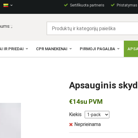
Sertifikuota partneris
Pristatymas p
ums: ;
I IR PRIEDAI
CPR MANEKENAI
PIRMOJI PAGALBA
APSA
Apsauginis skyd
€14
su PVM
Kiekis
Neprieinama