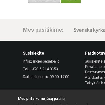
Mes pasitikime:
Susisiekite
Parduotu
info@sirdiespagalba.lt
Susisiekite
Privatumo po
Tel.
+370 5 214 0353
Pristatymas 
Darbo dienomis: 09:00-17:00
Atsiskaitym
Taisyklės ir
Plantintojo 
Prisijungti
Mes pritaikome jūsų patirtį