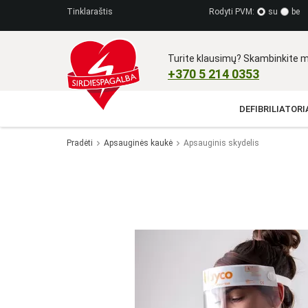
Tinklaraštis
Rodyti PVM:
su
be
Turite klausimų? Skambinkite m
+370 5 214 0353​
DEFIBRILIATORIA
Pradėti
Apsauginės kaukė
Apsauginis skydelis