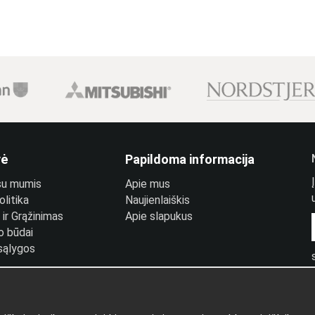
vė
Papildoma informacija
 su mumis
Apie mus
litika
Naujienlaiškis
ir Grąžinimas
Apie slapukus
o būdai
 sąlygos
prisijungimas