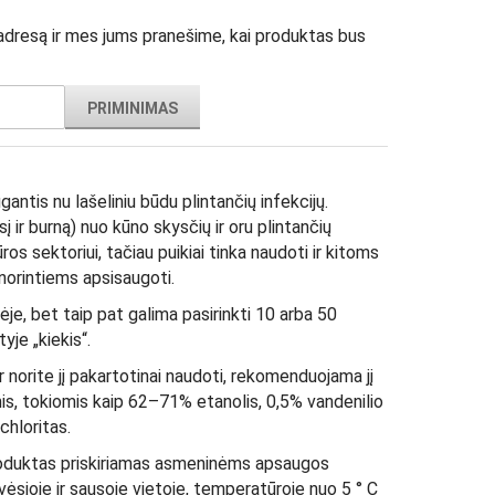
 adresą ir mes jums pranešime, kai produktas bus
PRIMINIMAS
antis nu lašeliniu būdu plintančių infekcijų.
į ir burną) nuo kūno skysčių ir oru plintančių
ūros sektoriui, tačiau puikiai tinka naudoti ir kitoms
orintiems apsisaugoti.
e, bet taip pat galima pasirinkti 10 arba 50
yje „kiekis“.
r norite jį pakartotinai naudoti, rekomenduojama jį
s, tokiomis kaip 62–71% etanolis, 0,5% vandenilio
chloritas.
oduktas priskiriamas asmeninėms apsaugos
vėsioje ir sausoje vietoje, temperatūroje nuo 5 ° C