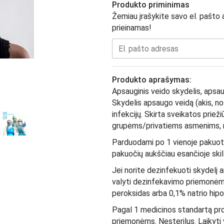
Produkto priminimas
Žemiau įrašykite savo el. pašto
prieinamas!
Produkto aprašymas:
Apsauginis veido skydelis, apsaug
Skydelis apsaugo veidą (akis, nos
infekcijų. Skirta sveikatos prieži
grupėms/privatiems asmenims, n
Parduodami po 1 vienoje pakuotėj
pakuočių aukščiau esančioje skilt
Jei norite dezinfekuoti skydelį a
valyti dezinfekavimo priemonėmi
peroksidas arba 0,1% natrio hipo
Pagal 1 medicinos standartą pr
priemonėms. Nesterilus. Laikyti 