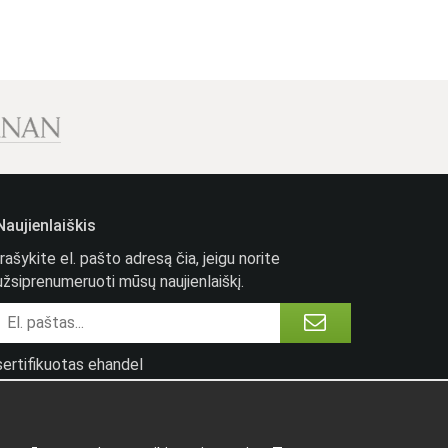
Naujienlaiškis
Įrašykite el. pašto adresą čia, jeigu norite
užsiprenumeruoti mūsų naujienlaiškį.
sertifikuotas ehandel