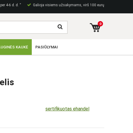
er 4-6 d. d. “
Galioja visiems užsakymams, virš 100 eurų
0
UGINĖS KAUKĖ
PASIŪLYMAI
elis
sertifikuotas ehandel